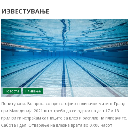
ИЗВЕСТУВАЊЕ
Новости
Пливање
Почитувани, Во врска со претстојниот пливачки митинг Гранд
при Македонија 2021 што треба да се одржи на ден 17 и 18
прил ви ги испраќам сатниците за влез и расплив на пливачите.
Сабота I дел Отварање на влезна врата во 07:00 часот