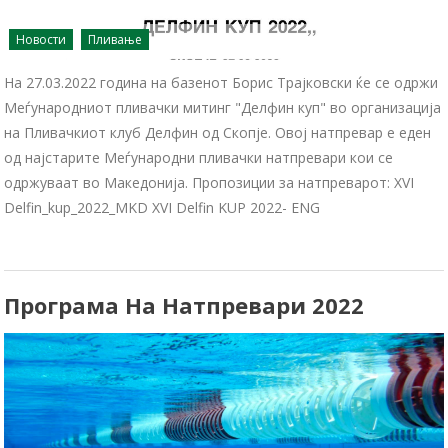
Новости
Пливање
На 27.03.2022 година на базенот Борис Трајковски ќе се одржи
Меѓународниот пливачки митинг "Делфин куп" во организација
на Пливачкиот клуб Делфин од Скопје. Овој натпревар е еден
од најстарите Меѓународни пливачки натпревари кои се
одржуваат во Македонија. Пропозиции за натпреварот: XVI
Delfin_kup_2022_MKD XVI Delfin KUP 2022- ENG
Програма На Натпревари 2022