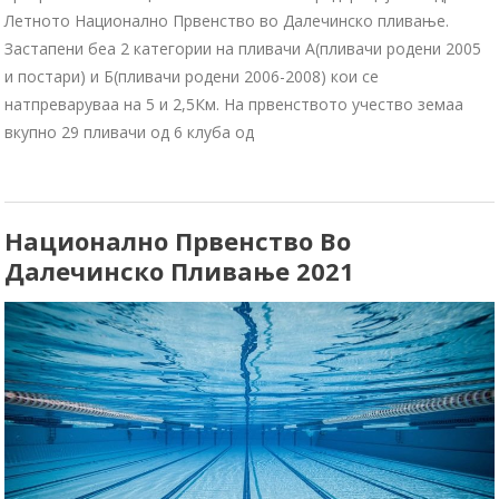
Летното Национално Првенство во Далечинско пливање.
Застапени беа 2 категории на пливачи А(пливачи родени 2005
и постари) и Б(пливачи родени 2006-2008) кои се
натпреваруваа на 5 и 2,5Км. На првенството учество земаа
вкупно 29 пливачи од 6 клуба од
Национално Првенство Во
Далечинско Пливање 2021