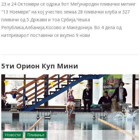
23 и 24 Октомври се одржа 9от Меѓународен пливачки митинг
"13 Ноември" на кој учество земаа 28 пливачки клуба и 327
пливачи од 5 Држави и тоа Србија,Чешка
Република,Албанија,Косово и Македонија. Во 4 дела од
натпреварот поставени се вкупно 9 нови
5ти Орион Куп Мини
Новости
Пливање