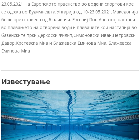
23.05.2021 На Европското првенство во водени спортови кое
се одржа во Будимпешта,Унгарија од 10-23.05.2021,Македонија
беше претставена од 6 пливачи. Евгениј Поп Ацев кој настапи
во пливањето на отворени води и пливачите кои настапија во
базенските трки:Деркоски Филип,Симоновски Иван,Петровски
Давор,Крстевска Миа и Блажевска Еминова Миа. Блажевска
Еминова Миа
Известување