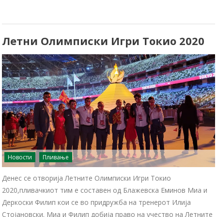
Летни Олимписки Игри Токио 2020
Новости
Пливање
Денес се отворија Летните Олимписки Игри Токио
2020,пливачкиот тим е составен од Блажевска Еминов Миа и
Деркоски Филип кои се во придружба на тренерот Илија
Стојановски. Миа и Филип добија право на учество на Летните