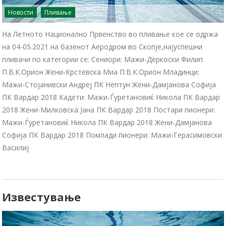
Новости
Пливање
На Летното Национално Првенство во пливање кое се одржа
на 04-05.2021 на базенот Аеродром во Скопје,најуспешни
пливачи по категории се: Сениори: Мажи-Деркоски Филип
П.В.К.Орион Жени-Крстевска Миа П.В.К.Орион Младинци:
Мажи-Стојанивски Андреј ПК Нептун Жени-Дамјанова Софија
ПК Вардар 2018 Кадети: Мажи-Ѓуретановиќ Никола ПК Вардар
2018 Жени-Милковска Јана ПК Вардар 2018 Постари пионери:
Мажи-Ѓуретановиќ Никола ПК Вардар 2018 Жени-Дамјанова
Софија ПК Вардар 2018 Помлади пионери: Мажи-Герасимовски
Василиј
Известување