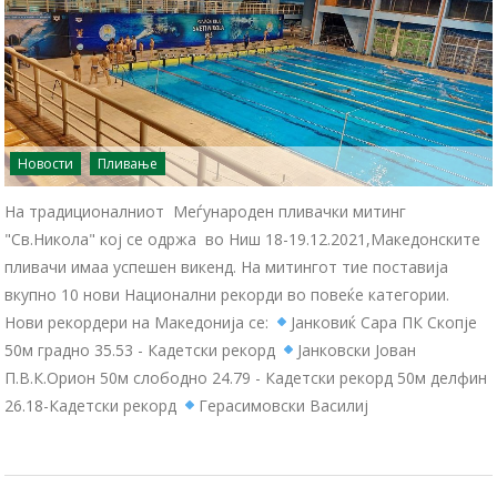
Новости
Пливање
На традиционалниот Меѓународен пливачки митинг
"Св.Никола" кој се одржa во Ниш 18-19.12.2021,Македонските
пливачи имаа успешен викенд. На митингот тие поставија
вкупно 10 нови Национални рекорди во повеќе категории.
Нови рекордери на Македонија се:
Јанковиќ Сара ПК Скопје
50м градно 35.53 - Кадетски рекорд
Јанковски Јован
П.В.К.Орион 50м слободно 24.79 - Кадетски рекорд 50м делфин
26.18-Кадетски рекорд
Герасимовски Василиј