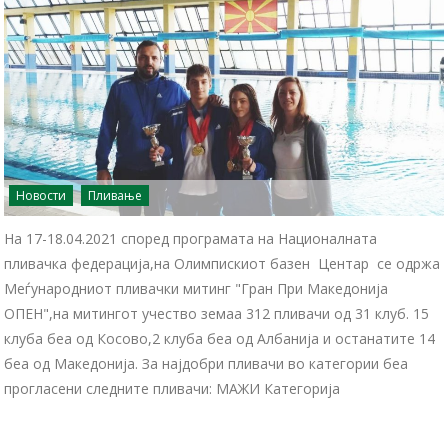
Новости
Пливање
На 17-18.04.2021 според програмата на Националната
пливачка федерација,на Олимпискиот базен Центар се одржа
Меѓународниот пливачки митинг "Гран При Македонија
ОПЕН",на митингот учество земаа 312 пливачи од 31 клуб. 15
клуба беа од Косово,2 клуба беа од Албанија и останатите 14
беа од Македонија. За најдобри пливачи во категории беа
прогласени следните пливачи: МАЖИ Категорија