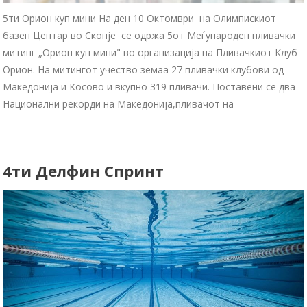
5ти Орион куп мини На ден 10 Октомври на Олимпискиот
базен Центар во Скопје се одржа 5от Меѓународен пливачки
митинг „Орион куп мини" во организација на Пливачкиот Клуб
Орион. На митингот учество земаа 27 пливачки клубови од
Македонија и Косово и вкупно 319 пливачи. Поставени се два
Национални рекорди на Македонија,пливачот на
4ти Делфин Спринт