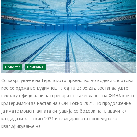
Новости
Пливање
Со завршување на Европското првенство во водени спортови
кое се одржа во Будимпешта од 10-25.05.2021,останаа уште
неколку официјални натпревари во календарот на ФИНА кои се
критериумски за настап на ЛОИ Токио 2021. Во продолжение
ја имате моменталната ситуација со бодови на пливачите/
кандидати за Токио 2021 и официјалната процедура за
квалификување на