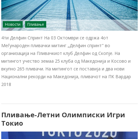
Новости
Пливање
4ти Делфин Спринт На 03 Октомври се одржа 4от
Меѓународен пливачки митинг „Делфин спринт" во
организација на Пливачкиот клуб Делфин од Скопје. На
митингот учество земаа 25 клуба од Македонија и Косово и
вкупно 265 пливачи. На митингот се поставија и два нови
Национални рекорди на Македонија, пливачот на ПК Вардар
2018
Пливање-Летни Олимписки Игри
Токио