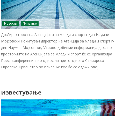
Новости
Пливање
До:Директорот на Агенцијата за млади и спорт г.дин Наумче
Мојсовски Почитуван директор на Агенција за млади и спорт г-
дин Наумче Мојсовски, Утрово добивме информација дека во
просториите на Агенцијата за млади и спорт ќе се организира
Прес- конференција во однос на претстојното Сениорско
Европско Првенство во пливање кое ќе се одржи овој
Известување