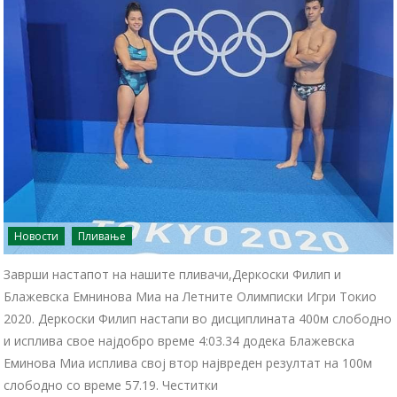
Новости
Пливање
Заврши настапот на нашите пливачи,Деркоски Филип и
Блажевска Емнинова Миа на Летните Олимписки Игри Токио
2020. Деркоски Филип настапи во дисциплината 400м слободно
и исплива свое најдобро време 4:03.34 додека Блажевска
Еминова Миа исплива свој втор највреден резултат на 100м
слободно со време 57.19. Честитки