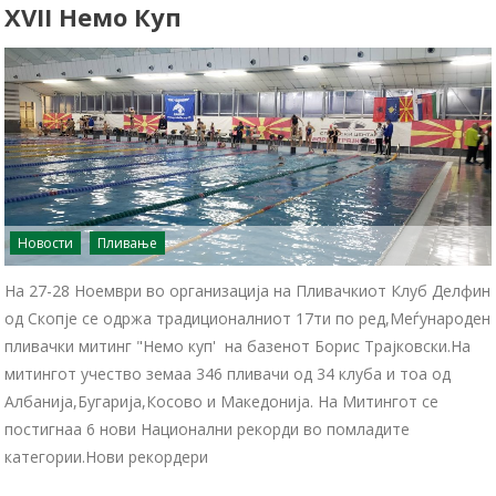
XVII Немо Куп
Новости
Пливање
На 27-28 Ноември во организација на Пливачкиот Клуб Делфин
од Скопје се одржа традиционалниот 17ти по ред,Меѓународен
пливачки митинг "Немо куп' на базенот Борис Трајковски.На
митингот учество земаа 346 пливачи од 34 клуба и тоа од
Албанија,Бугарија,Косово и Македонија. На Митингот се
постигнаа 6 нови Национални рекорди во помладите
категории.Нови рекордери