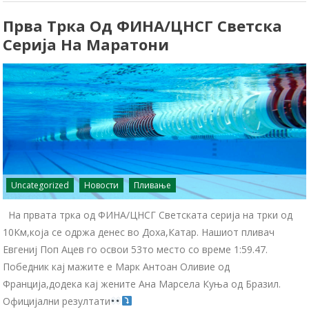
Прва Трка Од ФИНА/ЦНСГ Светска
Серија На Маратони
Uncategorized
Новости
Пливање
На првата трка од ФИНА/ЦНСГ Светската серија на трки од
10Км,која се одржа денес во Доха,Катар. Нашиот пливач
Евгениј Поп Ацев го освои 53то место со време 1:59.47.
Победник кај мажите е Марк Антоан Оливие од
Франција,додека кај жените Ана Марсела Куња од Бразил.
Официјални резултати