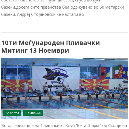
базени,досега сите првенства беа одржувано во 50 метарски
базени. Андреј Стојановски ќе настапи во
10ти Меѓународен Пливачки
Митинг 13 Ноември
Новости
Пливање
Во организација на Пливачкиот Клуб 'Бета Шаркс' од Скопје на