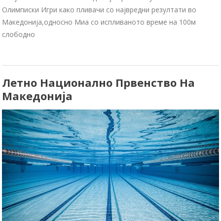
Олимписки Игри како пливачи со највредни резултати во
Македонија,односно Миа со испливаното време на 100м
слободно
Летно Национално Првенство На
Македонија