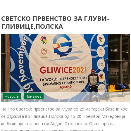
СВЕТСКО ПРВЕНСТВО ЗА ГЛУВИ-
ГЛИВИЦЕ,ПОЛСКА
Новости
Пливање
На 1то Светско првенство за глуви во 25 метарски базени кое
се одржува во Гливице,Полска од 15-20 Ноември,Македонија
ќе биде претставена од Андреј Стојаноски. Ова е прв пат
Светско првенство за глуви да се одржува во куси