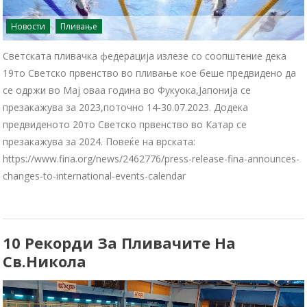
Новости
Пливање
Светската пливачка федерација излезе со соопштение дека
19то Светско првенство во пливање кое беше предвидено да
се одржи во Мај оваа година во Фукуока,Јапонија се
презакажува за 2023,поточно 14-30.07.2023. Додека
предвиденото 20то Светско првенство во Катар се
презакажува за 2024. Повеќе на врската:
https://www.fina.org/news/2462776/press-release-fina-announces-
changes-to-international-events-calendar
10 Рекорди За Пливачите На
Св.Никола