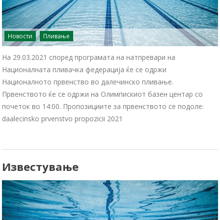
Новости
Пливање
На 29.03.2021 според програмата на натпревари на
Националната пливачка федерација ќе се одржи
Националното првенство во далечинско пливање.
Првенството ќе се одржи на Олимпискиот базен центар со
почеток во 14:00. Пропозициите за првенството се подоле:
daalecinsko prvenstvo propozicii 2021
Известување