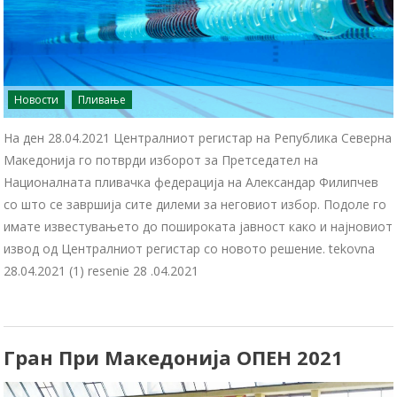
Новости
Пливање
На ден 28.04.2021 Централниот регистар на Република Северна
Македонија го потврди изборот за Претседател на
Националната пливачка федерација на Александар Филипчев
со што се завршија сите дилеми за неговиот избор. Подоле го
имате известувањето до пошироката јавност како и најновиот
извод од Централниот регистар со новото решение. tekovna
28.04.2021 (1) resenie 28 .04.2021
Гран При Македонија ОПЕН 2021