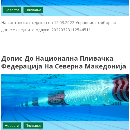
Новости
Пливање
На состанокот одржан на 15.03.2022 Управниот одбор ги
донесе следните одлуки. 20220323112544511
Допис До Национална Пливачка
Федерација На Северна Македонија
Новости
Пливање