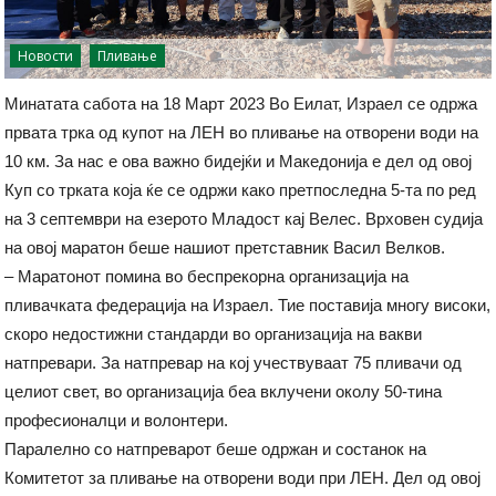
Новости
Пливање
Минатата сабота на 18 Март 2023 Во Еилат, Израел се одржа
првата трка од купот на ЛЕН во пливање на отворени води на
10 км. За нас е ова важно бидејќи и Македонија е дел од овој
Куп со трката која ќе се одржи како претпоследна 5-та по ред
на 3 септември на езерото Младост кај Велес. Врховен судија
на овој маратон беше нашиот претставник Васил Велков.
– Маратонот помина во беспрекорна организација на
пливачката федерација на Израел. Тие поставија многу високи,
скоро недостижни стандарди во организација на вакви
натпревари. За натпревар на кој учествуваат 75 пливачи од
целиот свет, во организација беа вклучени околу 50-тина
професионалци и волонтери.
Паралелно со натпреварот беше одржан и состанок на
Комитетот за пливање на отворени води при ЛЕН. Дел од овој