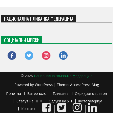
НАЦИОНАЛНА ПЛИВАЧКА ФЕДЕРАЦИЈА
СОЦИЈАЛНИ МРЕЖИ
facebook
twitter
instagram
linkedin
© 2026
Национална пливачка федерација
Powered by
WordPress
| Theme:
AccessPress Mag
Почетна
Ватерполо
Пливање
Охридски маратон
Статут на НПФ
Одлуки на УП
Фотогалерија
Facebook
Twitter
Instagram
LinkedIn
Контакт