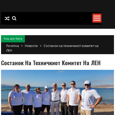
Skip
to
content
You are here
Почетна
>
Новости
>
Состанок на техничкиот комитет на
ЛЕН
Состанок На Техничкиот Комитет На ЛЕН