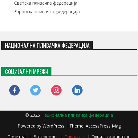
Светска пливачка федерација
Европска пливачка федерација
НАЦИОНАЛНА ПЛИВАЧКА ФЕДЕРАЦИЈА
СОЦИЈАЛНИ МРЕЖИ
facebook
twitter
instagram
linkedin
© 2026
Национална пливачка федерација
Powered by
WordPress
| Theme:
AccessPress Mag
Почетна
Ватерполо
Пливање
Охридски маратон