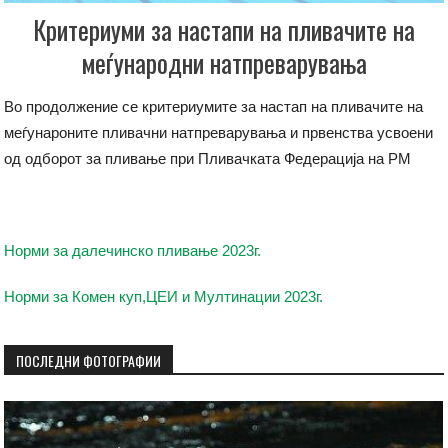
Критериуми за настапи на пливачите на
меѓународни натпреварувања
Во продолжение се критериумите за настап на пливачите на
меѓунароните пливачни натпреварувања и првенства усвоени
од одборот за пливање при Пливачката Федерација на РМ
Норми за далечинско пливање 2023г.
Норми за Комен куп,ЦЕИ и Мултинации 2023г.
ПОСЛЕДНИ ФОТОГРАФИИ