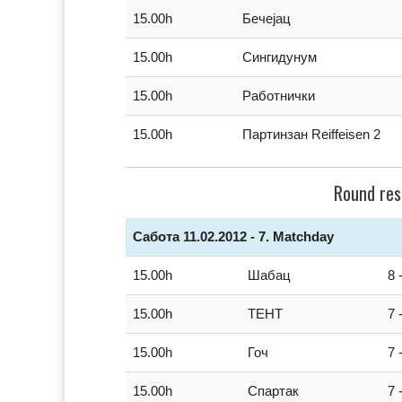
15.00h
Бечејац
15.00h
Сингидунум
15.00h
Работнички
15.00h
Партинзан Reiffeisen 2
Round res
Сабота 11.02.2012 - 7. Matchday
15.00h
Шабац
8 
15.00h
ТЕНТ
7 
15.00h
Гоч
7 
15.00h
Спартак
7 