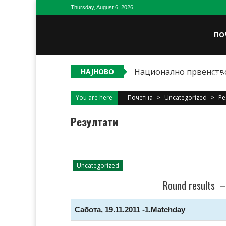
Skip
Thursday, August 6, 2026
to
content
ПО
Национално првенство
НАЈНОВО
ОД
You are here
Почетна
>
Uncategorized
>
Ре
Резултати
Uncategorized
Round results –
Сабота, 19.11.2011 -1.Matchday