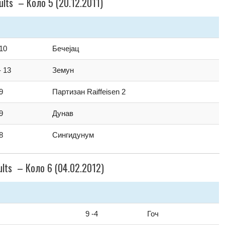
ults – Коло 5 (20.12.2011)
 10
Бечејац
- 13
Земун
 9
Партизан Raiffeisen 2
 9
Дунав
 8
Сингидунум
ults – Коло 6 (04.02.2012)
9 -4
Гоч