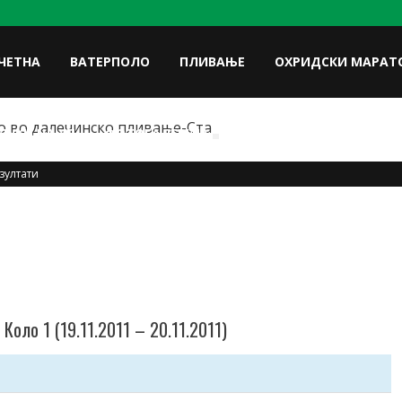
ЧЕТНА
ВАТЕРПОЛО
ПЛИВАЊЕ
ОХРИДСКИ МАРАТ
 во далечинско пливање-Стартна листа
FACE
ЛУКИ НА УП
ФОТОГАЛЕРИЈА
КОНТАКТ
зултати
 Коло 1 (19.11.2011 – 20.11.2011)