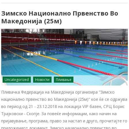
Зимско Национално Првенство Во
Македонија (25м)
Uncategorized
Новости
Пливање
Пливачка Федерација на Македонија организира "Зимско
национално првенство во Македонија (25м)" кое ќе се одржува
во период од 21 - 23.12.2018 на локација VIP базен, СРЦ Борис
Трајковски - Скопје. За повеќе информации, како начин на
пријавување, програма, право за настап и друго, прочитајте го
приложениот документ. Зимско национално првенство во