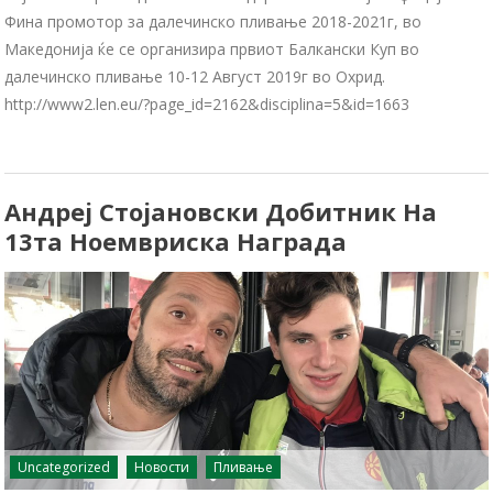
Фина промотор за далечинско пливање 2018-2021г, во
Македонија ќе се организира првиот Балкански Куп во
далечинско пливање 10-12 Август 2019г во Охрид.
http://www2.len.eu/?page_id=2162&disciplina=5&id=1663
Андреј Стојановски Добитник На
13та Ноемвриска Награда
Uncategorized
Новости
Пливање