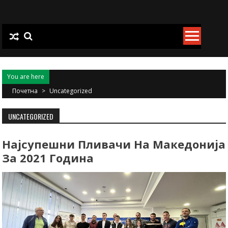
Skip
to
content
You are here
Почетна
>
Uncategorized
UNCATEGORIZED
Најсупешни Пливачи На Македонија
За 2021 Година