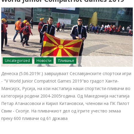
Uncategorized
Новости
Пливање
Денеска (5.06.2019г.) завршуваат Сеславјанските спортски игри
- "V World Junior Compatriot Games 2019"во градот Ханти-
Мансијск, Русија, на кои настапија наши спортисти-пливачи во
категорија родени 2004-2005година. Од Македонија настапија
Петар Атанасовски и Кирил Китановски, членови на ПК Пилот
Свим - Скопје. На пливачкиот дел од iгрите учество земаа
преку 600 пливачи од 61 држава