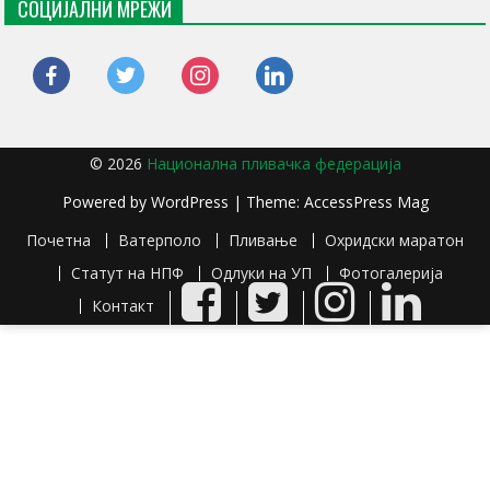
СОЦИЈАЛНИ МРЕЖИ
facebook
twitter
instagram
linkedin
© 2026
Национална пливачка федерација
Powered by
WordPress
| Theme:
AccessPress Mag
Почетна
Ватерполо
Пливање
Охридски маратон
Статут на НПФ
Одлуки на УП
Фотогалерија
Facebook
Twitter
Instagram
LinkedIn
Контакт