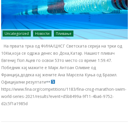
Uncategorized
Новости
Пливање
На првата трка од ФИНА/ЦНСГ Светската серија на трки од
10Км,која се одржа денес во Доха,Катар. Нашиот пливач
Евгениј Поп Ацев го освои 53то место со време 1:59.47.
Победник кај мажите е Марк Антоан Оливие од
Франција,додека кај жените Ана Марсела Куња од Бразил.
Официјални резултати
https://www.fina.org/competitions/1183/fina-cnsg-marathon-swim-
world-series-2021/results?event=d5b8499a-9f11-4ba6-9752-
d2c5f1a1985d