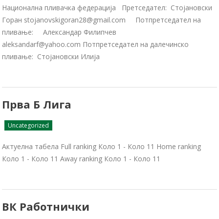
Национална пливачка федерација Претседател: Стојановски
Горан stojanovskigoran28@gmail.com Потпретседател на
пливање: Александар Филипчев
aleksandarf@yahoo.com Потпретседател на далечинско
пливање: Стојановски Илија
Прва Б Лига
Uncategorized
Актуелна табела Full ranking Коло 1 - Коло 11 Home ranking
Коло 1 - Коло 11 Away ranking Коло 1 - Коло 11
ВК Работнички