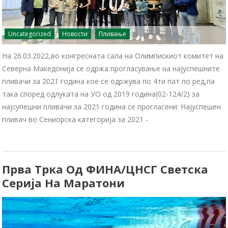
Uncategorized
Новости
Пливање
На 26.03.2022,во конгресната сала на Олимпискиот комитет на
Северна Македонија се одржа прогласување на најуспешните
пливачи за 2021 година кое се одржува по 4ти пат по ред,па
така според одлуката на УО од 2019 година(02-124/2) за
најсупешни пливачи за 2021 година се прогласени: Најуспешен
пливач во Сениорска категорија за 2021 -
Прва Трка Од ФИНА/ЦНСГ Светска
Серија На Маратони