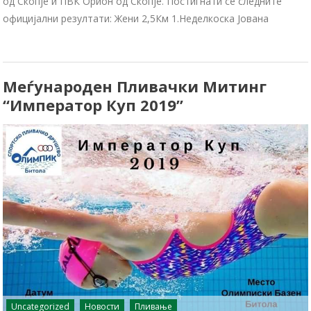
од Скопје и ПВК Орион од Скопје. Постигнати се следните
официјални резултати: Жени 2,5Км 1.Неделкоска Јована
Меѓунарoден Пливачки Митинг
“Император Куп 2019”
Uncategorized
Новости
Пливање