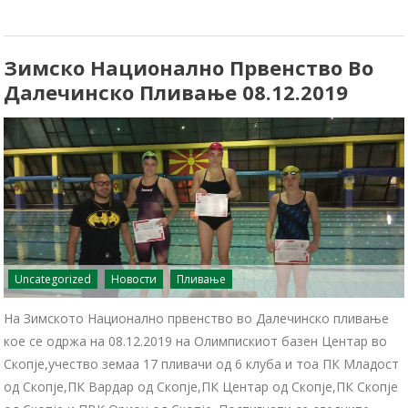
Зимско Национално Првенство Во
Далечинско Пливање 08.12.2019
Uncategorized
Новости
Пливање
На Зимското Национално првенство во Далечинско пливање
кое се одржа на 08.12.2019 на Олимпискиот базен Центар во
Скопје,учество земаа 17 пливачи од 6 клуба и тоа ПК Младост
од Скопје,ПК Вардар од Скопје,ПК Центар од Скопје,ПК Скопје