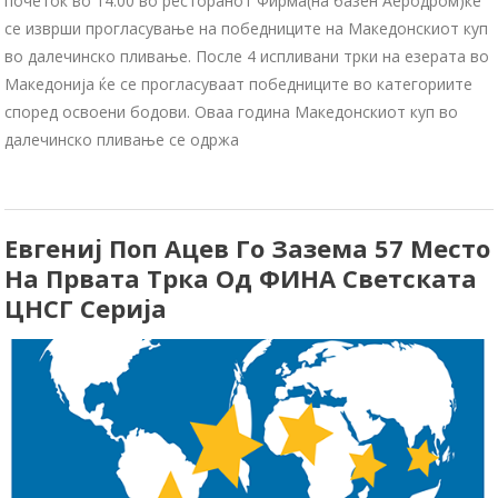
почеток во 14:00 во ресторанот Фирма(на базен Аеродром)ќе
се изврши прогласување на победниците на Македонскиот куп
во далечинско пливање. После 4 испливани трки на езерата во
Македонија ќе се прогласуваат победниците во категориите
според освоени бодови. Оваа година Македонскиот куп во
далечинско пливање се одржа
Евгениј Поп Ацев Го Зазема 57 Место
На Првата Трка Од ФИНА Светската
ЦНСГ Серија