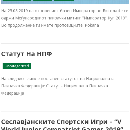
На 25.08.2019 на отворениот базен Император во Битола ќе се
одржи Меѓунарoдниот пливачки митинг "Император Куп 2019".
Во продолжение ги имате пропозициите: Pokana
Статут На НПФ
Uncategorized
На следниот линк е поставен статутот на Националната
Пливачка Федерација: Статут - Национална Пливачка
Федерација
Сеславјанските Спортски Игри – “V
World Junior Compatriot Games 2019”