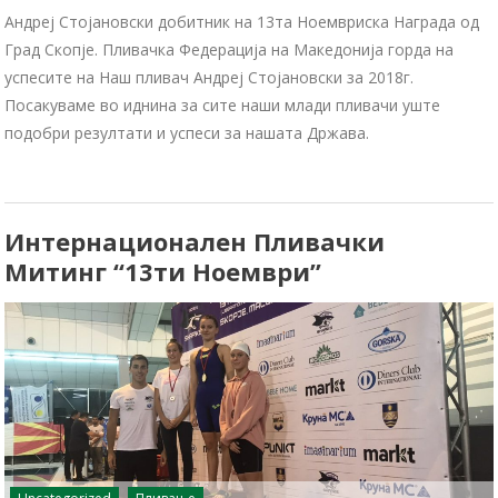
Андреј Стојановски добитник на 13та Ноемвриска Награда од
Град Скопје. Пливачка Федерација на Македонија горда на
успесите на Наш пливач Андреј Стојановски за 2018г.
Посакуваме во иднина за сите наши млади пливачи уште
подобри резултати и успеси за нашата Држава.
Интернационален Пливачки
Митинг “13ти Ноември”