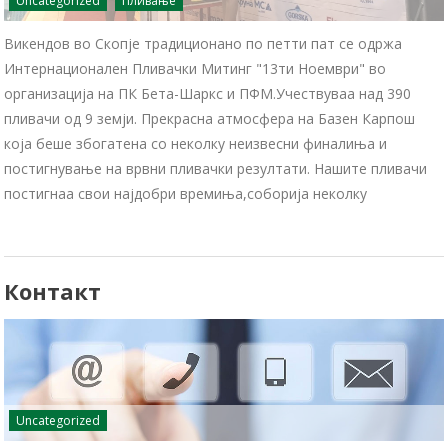
Uncategorized
Пливање
Викендов во Скопје традиционано по петти пат се одржа
Интернационален Пливачки Митинг "13ти Ноември" во
организација на ПК Бета-Шаркс и ПФМ.Учествуваа над 390
пливачи од 9 земји. Прекрасна атмосфера на Базен Карпош
која беше збогатена со неколку неизвесни финалиња и
постигнување на врвни пливачки резултати. Нашите пливачи
постигнаа свои најдобри времиња,соборија неколку
Контакт
Uncategorized