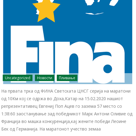
Uncategorized
Новости
Пливање
На првата трка од ФИНА Светската ЦНСГ серија на маратони
од 10Км кој се одржа во Доха,Катар на 15.02.2020 нашиот
репрезентативец Евгениј Поп Ацев го зазема 57 место со
1:38:60 заостанување зад победникот Марк Антони Оливие од
Франција во машка конкуренција,кај жените победи Леоине
Бек од Германија. На маратонот учество земаа