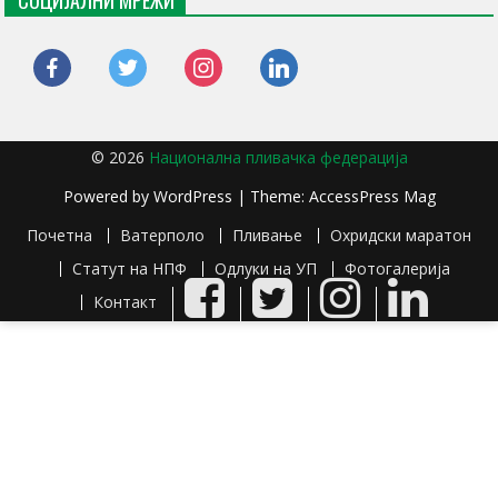
СОЦИЈАЛНИ МРЕЖИ
facebook
twitter
instagram
linkedin
© 2026
Национална пливачка федерација
Powered by
WordPress
| Theme:
AccessPress Mag
Почетна
Ватерполо
Пливање
Охридски маратон
Статут на НПФ
Одлуки на УП
Фотогалерија
Facebook
Twitter
Instagram
LinkedIn
Контакт