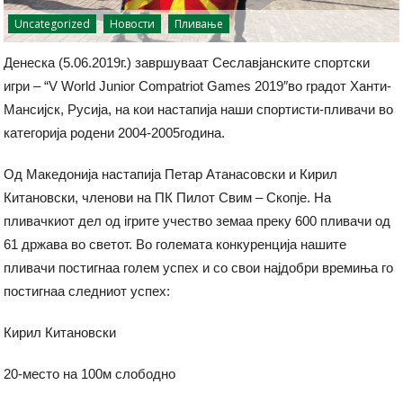
Uncategorized
Новости
Пливање
Денеска (5.06.2019г.) завршуваат Сеславјанските спортски
игри – “V World Junior Compatriot Games 2019″во градот Ханти-
Мансијск, Русија, на кои настапија наши спортисти-пливачи во
категорија родени 2004-2005година.
Од Македонија настапија Петар Атанасовски и Кирил
Китановски, членови на ПК Пилот Свим – Скопје. На
пливачкиот дел од iгрите учество земаа преку 600 пливачи од
61 држава во светот. Во големата конкуренција нашите
пливачи постигнаа голем успех и со свои најдобри времиња го
постигнаа следниот успех:
Кирил Китановски
20-место на 100м слободно