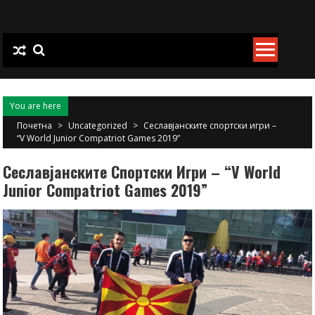
Skip
to
content
You are here
Почетна
>
Uncategorized
>
Сеславјанските спортски игри –
“V World Junior Compatriot Games 2019”
Сеславјанските Спортски Игри – “V World
Junior Compatriot Games 2019”