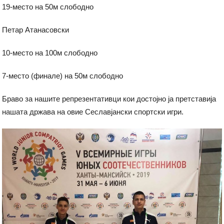
19-место на 50м слободно
Петар Атанасовски
10-место на 100м слободно
7-место (финале) на 50м слободно
Браво за нашите репрезентативци кои достојно ја претставија
нашата држава на овие Сеславјански спортски игри.