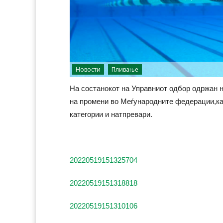
Новости
Пливање
На состанокот на Управниот одбор одржан н
на промени во Меѓународните федерации,как
категории и натпревари.
20220519151325704
20220519151318818
20220519151310106