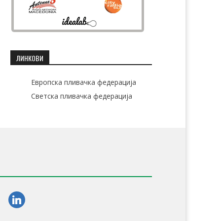
ЛИНКОВИ
Европска пливачка федерација
Светска пливачка федерација
am
linkedin