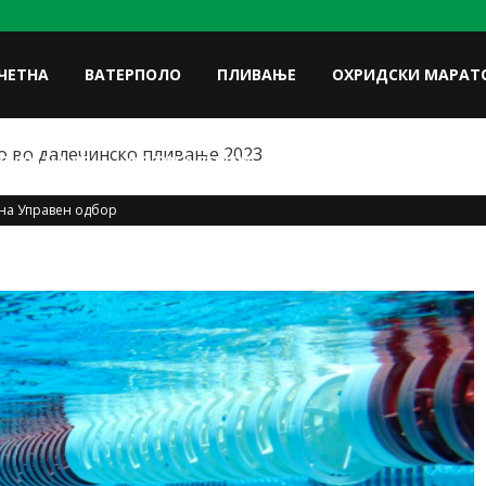
ЧЕТНА
ВАТЕРПОЛО
ПЛИВАЊЕ
ОХРИДСКИ МАРАТ
 во далечинско пливање 2023
FACE
ЛУКИ НА УП
ФОТОГАЛЕРИЈА
КОНТАКТ
на Управен одбор