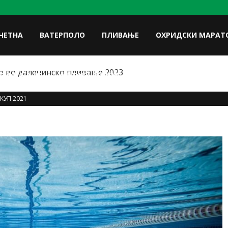
ЧЕТНА
ВАТЕРПОЛО
ПЛИВАЊЕ
ОХРИДСКИ МАРАТ
 во далечинско пливање 2023
FACE
ЛУКИ НА УП
ФОТОГАЛЕРИЈА
КОНТАКТ
КУП 2021