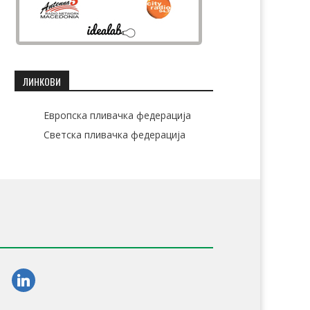
ЛИНКОВИ
Европска пливачка федерација
Светска пливачка федерација
am
linkedin