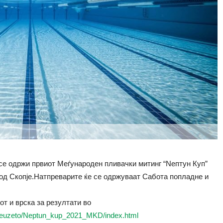
 се одржи првиот Меѓународен пливачки митинг “Nептун Куп”
 од Скопје.Натпреварите ќе се одржуваат Сабота попладне и
т и врска за резултати во
21/Preuzeto/Neptun_kup_2021_MKD/index.html