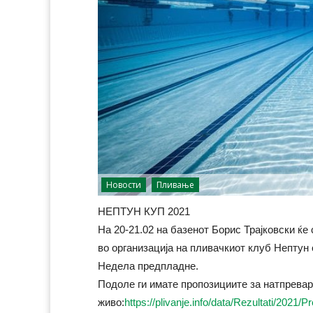
Новости
Пливање
НЕПТУН КУП 2021
На 20-21.02 на базенот Борис Трајковски ќе
во организација на пливачкиот клуб Нептун
Недела предпладне.
Подоле ги имате пропозициите за натпреваро
живо:
https://plivanje.info/data/Rezultati/20