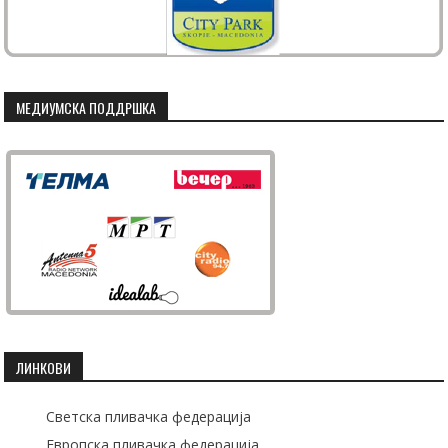
МЕДИУМСКА ПОДДРШКА
ЛИНКОВИ
Светска пливачка федерација
Европска пливачка федерација