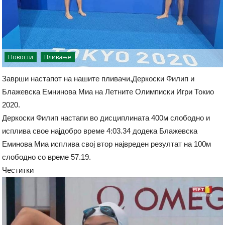
Новости
Пливање
Заврши настапот на нашите пливачи,Деркоски Филип и
Блажевска Емнинова Миа на Летните Олимписки Игри Токио
2020.
Деркоски Филип настапи во дисциплината 400м слободно и
исплива свое најдобро време 4:03.34 додека Блажевска
Еминова Миа исплива свој втор највреден резултат на 100м
слободно со време 57.19.
Честитки