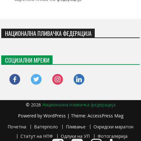
НАЦИОНАЛНА ПЛИВАЧКА ФЕДЕРАЦИЈА
СОЦИЈАЛНИ МРЕЖИ
facebook
twitter
instagram
linkedin
© 2026
Национална пливачка федерација
Powered by
WordPress
| Theme:
AccessPress Mag
Почетна
Ватерполо
Пливање
Охридски маратон
Статут на НПФ
Одлуки на УП
Фотогалерија