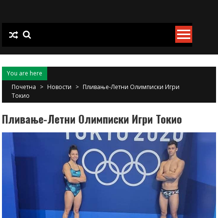
Skip
to
content
You are here
Почетна
>
Новости
>
Пливање-Летни Олимписки Игри
Токио
Пливање-Летни Олимписки Игри Токио