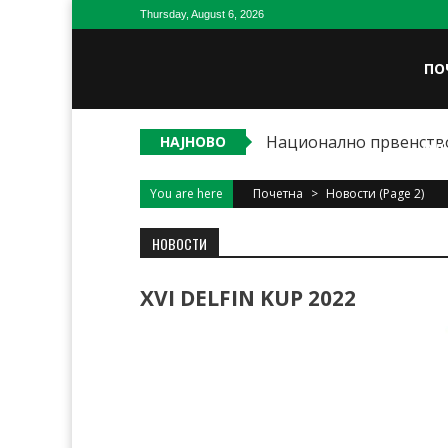
Skip
Thursday, August 6, 2026
to
content
ПО
Национално првенство
НАЈНОВО
ОД
You are here
Почетна
>
Новости
(Page 2)
НОВОСТИ
XVI DELFIN KUP 2022