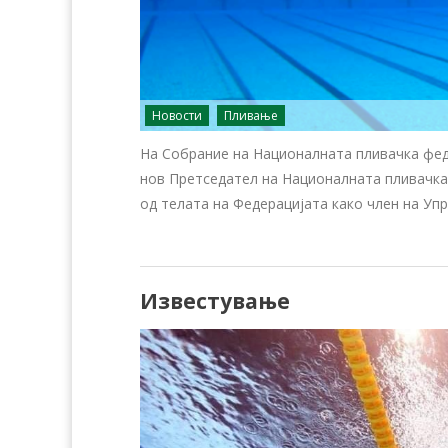
Новости
Пливање
На Собрание на Националната пливачка феде
нов Претседател на Националната пливачка 
од телата на Федерацијата како член на Уп
Известување