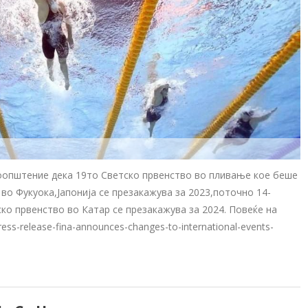
соопштение дека 19то Светско првенство во пливање кое беше
во Фукуока,Јапонија се презакажува за 2023,поточно 14-
ко првенство во Катар се презакажува за 2024. Повеќе на
ess-release-fina-announces-changes-to-international-events-