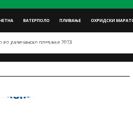
ЧЕТНА
ВАТЕРПОЛО
ПЛИВАЊЕ
ОХРИДСКИ МАРАТ
 во далечинско пливање-Стартна листа
FACE
ЛУКИ НА УП
ФОТОГАЛЕРИЈА
КОНТАКТ