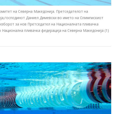
митет на Северна Македонија. Претседателот на
ја,господинот Даниел Димевски во името на Олимпискиот
 изборот за нов Претседател на Националната пливачка
 Национална пливачка федерација на Северна Македонија (1)