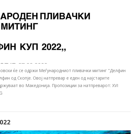
јковски ќе се одржи Меѓународниот пливачки митинг "Делфин
лфин од Скопје. Овој натпревар е еден од најстарите
ржуваат во Македонија. Пропозиции за натпреварот: XVI
NG
022