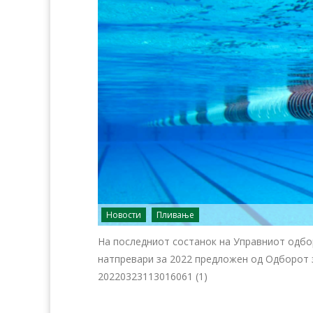
Новости
Пливање
На последниот состанок на Управниот одбор
натпревари за 2022 предложен од Одборот 
20220323113016061 (1)