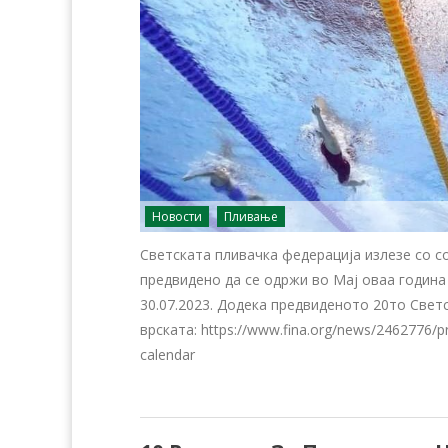
Новости
Пливање
Светската пливачка федерација излезе со 
предвидено да се одржи во Мај оваа година 
30.07.2023. Додека предвиденото 20то Светс
врската: https://www.fina.org/news/2462776/pr
calendar