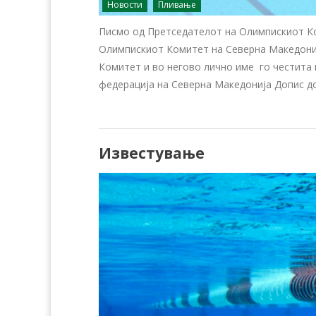
Новости
Пливање
Писмо од Претседателот на Олимпискиот Ко
Олимпискиот Комитет на Северна Македони
Комитет и во негово лично име го честита
федерација на Северна Македонија Допис до
Известување