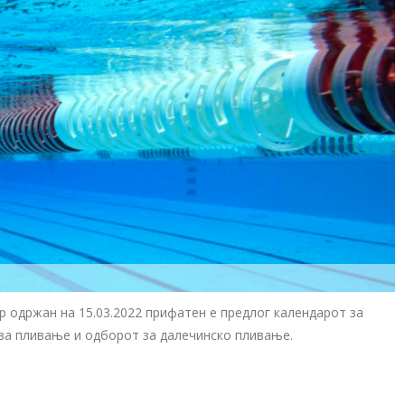
 одржан на 15.03.2022 прифатен е предлог календарот за
за пливање и одборот за далечинско пливање.