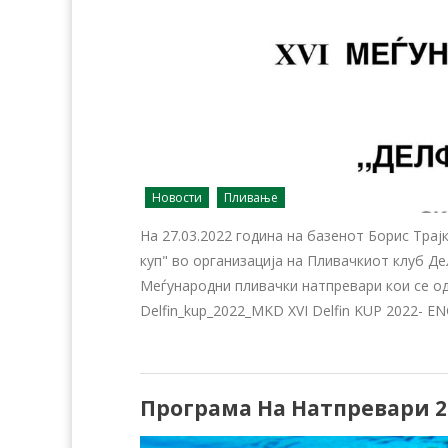
Новости
Пливање
На 27.03.2022 година на базенот Борис Тра
куп" во организација на Пливачкиот клуб Де
Меѓународни пливачки натпревари кои се од
Delfin_kup_2022_MKD XVI Delfin KUP 2022- E
Програма На Натпревари 2