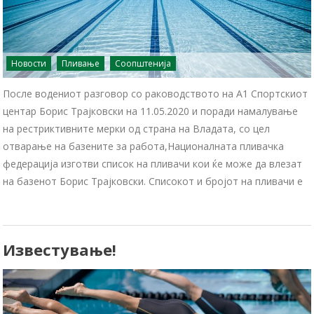
Новости
Пливање
Соопштенија
После водениот разговор со раководството на А1 Спортскиот
центар Борис Трајковски на 11.05.2020 и поради намалување
на рестриктивните мерки од страна на Владата, со цел
отварање на базените за работа,Националната пливачка
федерација изготви список на пливачи кои ќе може да влезат
на базенот Борис Трајковски. Списокот и бројот на пливачи е
Известување!