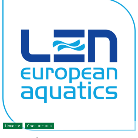
Новости
Соопштенија