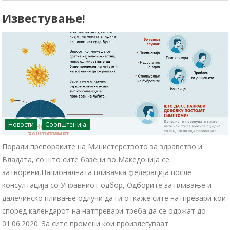
Известување!
Новости
Соопштенија
Поради препораките на Министерството за здравство и
Владата, со што сите базени во Македонија се
затворени,Националната пливачка федерација после
консултација со Управниот одбор, Одборите за пливање и
далечинско пливање одлучи да ги откаже сите натпревари кои
според календарот на натпревари треба да се одржат до
01.06.2020. За сите промени кои произлегуваат