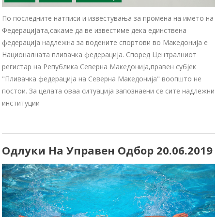
По последните натписи и известувања за промена на името на
Федерацијата,сакаме да ве известиме дека единствена
федерација надлежна за водените спортови во Македонија е
Националната пливачка федерација. Според Централниот
регистар на Република Северна Македонија,правен субјек
"Пливачка федерација на Северна Македонија" воопшто не
постои. За целата оваа ситуација запознаени се сите надлежни
институции
Одлуки На Управен Одбор 20.06.2019