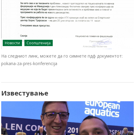
Новости
Соопштенија
На следниот линк, можете да го симнете пдф документот:
pokana-za-pres-konferencija
Известување