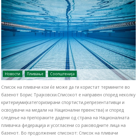
Новости
Пливање
Соопштенија
Список на пливачи кои ќе може да ги користат термините во
базенот Борис Трајковски.Списокот е направен според неколку
критериуми(категоризирани спортисти,репрезентативци и
освојувачи на медали на Национални првенства) и според
следење на препораките дадени од страна на Националната
пливачка федерација и усогласени со раководните лица на
базенот. Во продолжение списокот: Список на пливачи