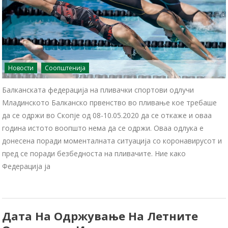
Новости
Соопштенија
Балканската федерација на пливачки спортови одлучи
Младинското Балканско првенство во пливање кое требаше
да се одржи во Скопје од 08-10.05.2020 да се откаже и оваа
година истото воопшто нема да се одржи. Оваа одлука е
донесена поради моменталната ситуација со коронавирусот и
пред се поради безбедноста на пливачите. Ние како
Федерација ја
Дата На Одржување На Летните