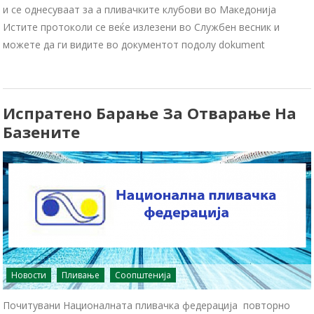
и се однесуваат за а пливачките клубови во Македонија
Истите протоколи се веќе излезени во Службен весник и
можете да ги видите во документот подолу dokument
Испратено Барање За Отварање На
Базените
Новости
Пливање
Соопштенија
Почитувани Националната пливачка федерација повторно