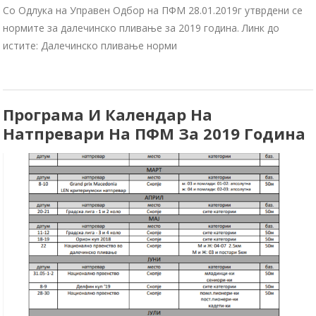
Со Одлука на Управен Одбор на ПФМ 28.01.2019г утврдени се
нормите за далечинско пливање за 2019 година. Линк до
истите: Далечинско пливање норми
Програма И Календар На
Натпревари На ПФМ За 2019 Година