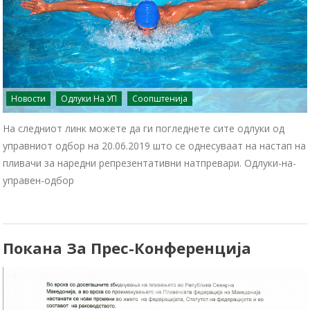
Новости
Одлуки На УП
Соопштенија
На следниот линк можете да ги погледнете сите одлуки од
управниот одбор на 20.06.2019 што се однесуваат на настап на
пливачи за наредни репрезентативни натпревари. Одлуки-на-
управен-одбор
Покана За Прес-Конференција