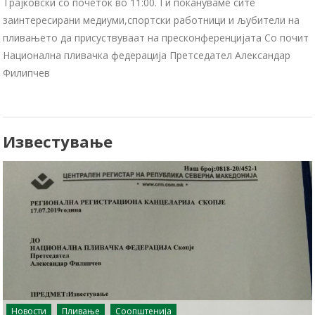
Трајковски со почеток во 11:00. Ги покануваме сите
заинтересирани медиуми,спортски работници и љубители на
пливањето да присуствуваат на пресконференцијата Со почит
Национална пливачка федерација Претседател Александар
Филипчев
Известување
Новости
Пливање
Соопштенија