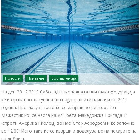
Новости
Пливање
Соопштенија
На ден 28.12.2019 Сабота,Националната пливачка федерација
ќе изврши прогласување на најуспешните пливачи во 2019
година. Прогласувањето ќе се изврши во ресторанот
Мажестик кој се наоѓа на Ул.Трета Македонска Бригада 11
(спроти Американ Колеџ) во нас. Стар Аеродром и ќе започне
во 12:00. Исто така ќе се изврши и доделување на пехарите на
најдобрите