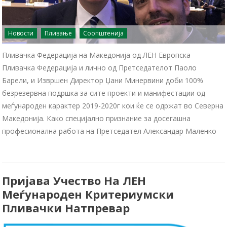
Новости
Пливање
Соопштенија
Пливачка Федерација на Македонија од ЛЕН Европска
Пливачка Федерација и лично од Претседателот Паоло
Барели, и Извршен Директор Џани Минервини доби 100%
безрезервна подршка за сите проекти и манифестации од
меѓународен карактер 2019-2020г кои ќе се одржат во Северна
Македонија. Како специјално признание за досегашна
професионална работа на Претседател Александар Маленко
Пријава Учество На ЛЕН
Меѓународен Критериумски
Пливачки Натпревар