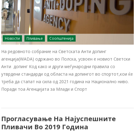
Новости
Пливање
Соопштенија
На редовното собрание на Светската Анти допинг
агенција(WADA) одржано во Полска, усвоен е новиот Светски
Анти допинг Код како и други меѓународни правила со
утврдени стандарди од областа на допингот во спортот,кои ќе
треба да стапат на сила од 2021 година на Национално ниво.
Поради тоа Агенцијата за Млади и Спорт
Прогласување На Најуспешните
Пливачи Во 2019 Година