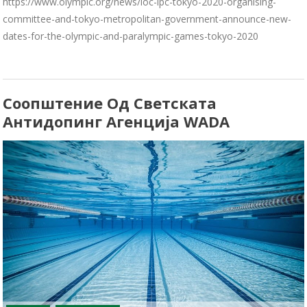
https://www.olympic.org/news/ioc-ipc-tokyo-2020-organising-
committee-and-tokyo-metropolitan-government-announce-new-
dates-for-the-olympic-and-paralympic-games-tokyo-2020
Соопштение Од Светската
Антидопинг Агенција WADA