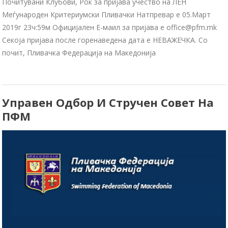
Почитувани Клубови, Рок за пријава учество на ЛЕН
Меѓународен Критериумски Пливачки Натпревар е 05.Март
2019г 23ч:59м Официјален Е-маил за пријава е office@pfm.mk
Секоја пријава после горенаведена дата е НЕВАЖЕЧКА. Со
почит, Пливачка Федерација на Македонија
Управен Одбор И Стручен Совет На
ПФМ