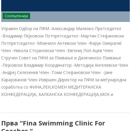
Соопштенија
Управен Одбор на ПФМ -Александар Маленко Претседател
-Владимир Пејковски Потпретседател -Мартин Стефановски
Потпретседател -Момчило Антевски Член -Фарук Омерагиќ
Член -Никола Стојановски Член -Евгениј Поп Ацев Член
Стручен Совет на ПФМ за Пливање и Далечинско Пливање
-Пејковски Владимир Координатор -Методија Ангелевски Член
-Андреј Селезенев Член -Томи Стефановски Член -Јане
Карајованов Член Извршен Директор на ПФМ за меѓународна
соработка со ФИНА,ЛЕН,КОМЕН МЕДИТЕРАНСКА
КОНФЕДЕРАЦИЈА, БАЛКАНСКА КОНФЕДЕРАЦИЈА,МОК и
Прва “Fina Swimming Clinic For
Coaches “