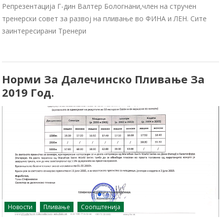
Репрезентација Г-дин Валтер Бологнани,член на стручен
тренерски совет за развој на пливање во ФИНА и ЛЕН. Сите
заинтересирани Тренери
Норми За Далечинско Пливање За
2019 Год.
Новости
Пливање
Соопштенија