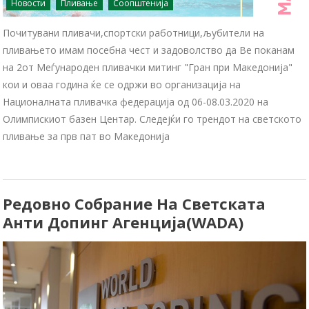
Новости
Пливање
Соопштенија
Почитувани пливачи,спортски работници,љубители на
пливањето имам посебна чест и задоволство да Ве поканам
на 2от Меѓународен пливачки митинг "Гран при Македонија"
кои и оваа година ќе се одржи во организација на
Националната пливачка федерација од 06-08.03.2020 на
Олимпискиот базен Центар. Следејќи го трендот на светското
пливање за прв пат во Македонија
Редовно Собрание На Светската
Анти Допинг Агенција(WADA)