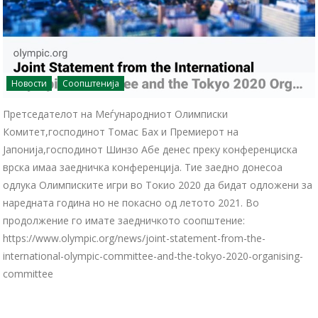
Новости
Соопштенија
Претседателот на Меѓународниот Олимписки
Комитет,господинот Томас Бах и Премиерот на
Јапонија,господинот Шинзо Абе денес преку конференциска
врска имаа заедничка конференција. Тие заедно донесоа
одлука Олимписките игри во Токио 2020 да бидат одложени за
наредната година но не покасно од летото 2021. Во
продолжение го имате заедничкото соопштение:
https://www.olympic.org/news/joint-statement-from-the-
international-olympic-committee-and-the-tokyo-2020-organising-
committee