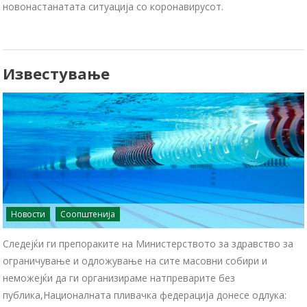
новонастанатата ситуација со коронавирусот.
Известување
Новости
Соопштенија
Следејќи ги препораките на Министерството за здравство за
ограничување и одложување на сите масовни собири и
неможејќи да ги организираме натпреварите без
публика,Националната пливачка федерација донесе одлука: