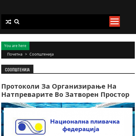
Skip
to
content
You are here
Почетна
>
Соопштенија
СООПШТЕНИЈА
Протоколи За Организирање На
Натпреварите Во Затворен Простор