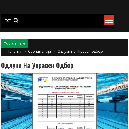
Skip
to
content
You are here
Почетна
>
Соопштенија
>
Одлуки на Управен одбор
Одлуки На Управен Одбор