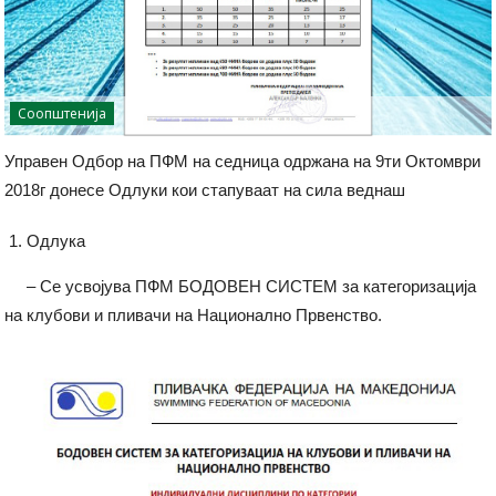
Соопштенија
Управен Одбор на ПФМ на седница одржана на 9ти Октомври
2018г донесе Одлуки кои стапуваат на сила веднаш
Одлука
– Се усвојува ПФМ БОДОВЕН СИСТЕМ за категоризација
на клубови и пливачи на Национално Првенство.