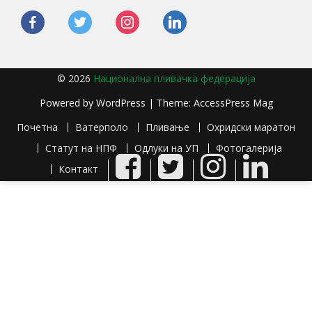
facebook
twitter
instagram
linkedin
© 2026
Национална пливачка федерација
Powered by
WordPress
| Theme:
AccessPress Mag
Почетна
Ватерполо
Пливање
Охридски маратон
Статут на НПФ
Одлуки на УП
Фотогалерија
Facebook
Twitter
Instagram
LinkedIn
Контакт