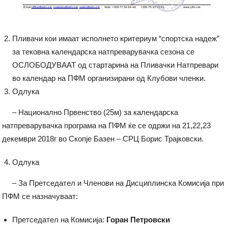
Пливачи кои имаат исполнето критериум “спортска надеж”
за тековна календарска натпреварувачка сезона се
ОСЛОБОДУВААТ од стартарина на Пливачки Натпревари
во календар на ПФМ организирани од Клубови членки.
Одлука
– Национално Првенство (25м) за календарска
натпреварувачка програма на ПФМ ќе се одржи на 21,22,23
декември 2018г во Скопје Базен – СРЦ Борис Трајковски.
Одлука
– За Претседател и Членови на Дисциплинска Комисија при
ПФМ се назначуваат:
Претседател на Комисија:
Горан Петровски