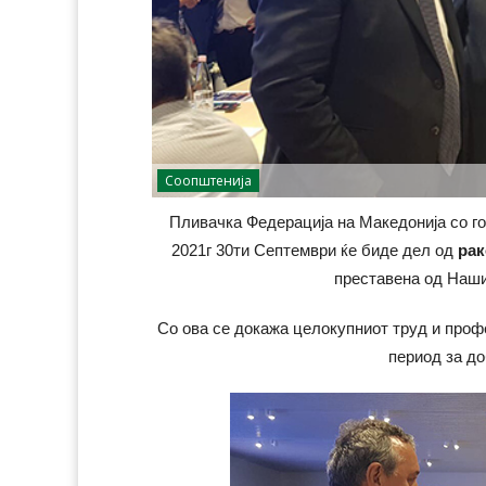
Соопштенија
Пливачка Федерација на Македонија со го
2021г 30ти Септември ќе биде дел од
рак
преставена од Наш
Со ова се докажа целокупниот труд и про
период за д