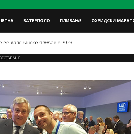
ЧЕТНА
ВАТЕРПОЛО
ПЛИВАЊЕ
ОХРИДСКИ МАРАТ
 во далечинско пливање 2023
FACE
ЛУКИ НА УП
ФОТОГАЛЕРИЈА
КОНТАКТ
ВЕСТУВАЊЕ