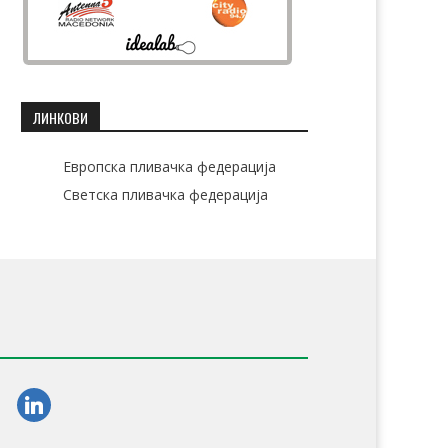
ЛИНКОВИ
Европска пливачка федерација
Светска пливачка федерација
am
linkedin