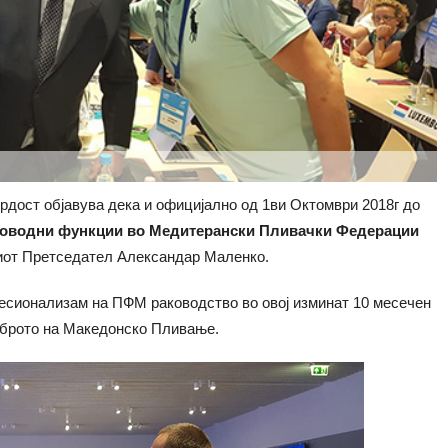
рдост објавува дека и официјално од 1ви Октомври 2018г до
оводни функции во Медитерански Пливачки Федерации
иот Претседател Александар Маленко.
фесионализам на ПФМ раководство во овој изминат 10 месечен
оброто на Македонско Пливање.