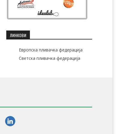
ЛИНКОВИ
Европска пливачка федерација
Светска пливачка федерација
am
linkedin