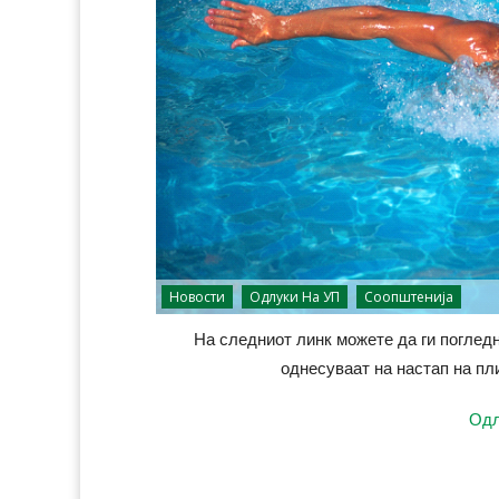
Новости
Одлуки На УП
Соопштенија
На следниот линк можете да ги погледн
однесуваат на настап на пл
Одл