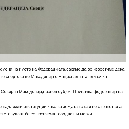
омена на името на Федерацијата,сакаме да ве известиме дека
те спортови во Македонија е Националната пливачка
 Северна Македонија,правен субјек “Пливачка федерација на
е надлежни институции како во земјата така и во странство а
етставуваат ќе се превземат соодветни мерки.