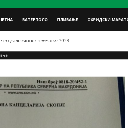
ЧЕТНА
ВАТЕРПОЛО
ПЛИВАЊЕ
ОХРИДСКИ МАРАТ
 во далечинско пливање 2023
FACE
ЛУКИ НА УП
ФОТОГАЛЕРИЈА
КОНТАКТ
вање