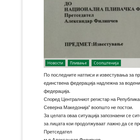
Новости
Пливање
Соопштенија
По последните натписи и известувања за пр
единствена федерација надлежна за водени
федерација.
Според Централниот регистар на Република
Северна Македонија” воопшто не постои.
За целата оваа ситуација запознаени се сит
за лицата кои продолжуваат лажно да се пр
Претседател
м-р Александар Филипчев