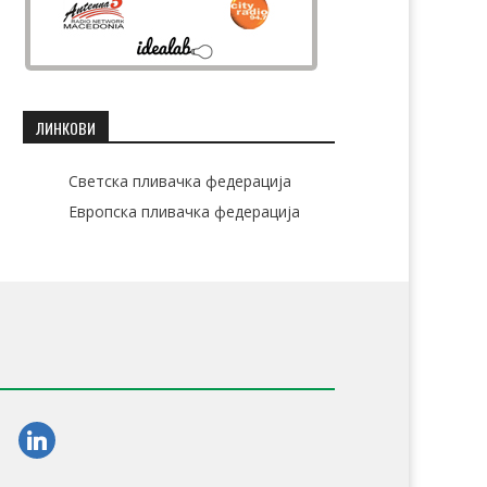
ЛИНКОВИ
Светска пливачка федерација
Европска пливачка федерација
am
linkedin