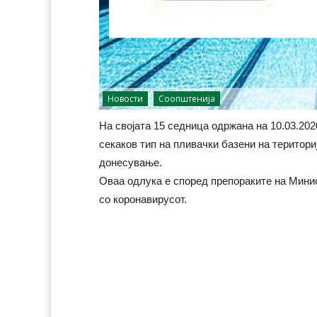
Новости
Соопштенија
На својата 15 седница одржана на 10.03.20
секаков тип на пливачки базени на териториј
донесување.
Оваа одлука е според препораките на Минис
со коронавирусот.