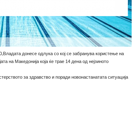
20,Владата донесе одлука со кој се забранува користење на
ата на Македонија која ќе трае 14 дена од нејзиното
терството за здравство и поради новонастанатата ситуација