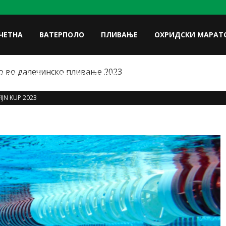
ЧЕТНА
ВАТЕРПОЛО
ПЛИВАЊЕ
ОХРИДСКИ МАРАТ
 во далечинско пливање 2023
FACE
ЛУКИ НА УП
ФОТОГАЛЕРИЈА
КОНТАКТ
FIJN KUP 2023