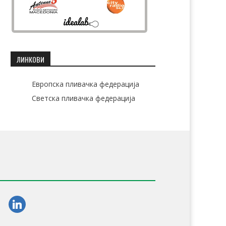
ЛИНКОВИ
Европска пливачка федерација
Светска пливачка федерација
am
linkedin