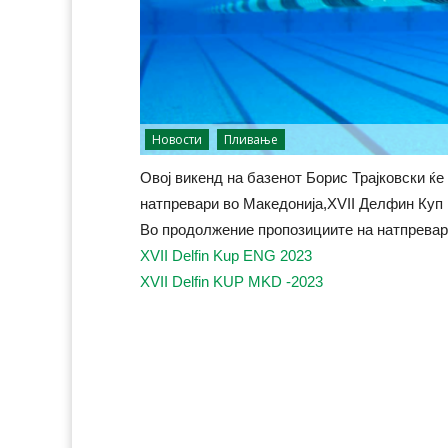
Новости
Пливање
Овој викенд на базенот Борис Трајковски ќ
натпревари во Македонија,XVII Делфин Куп 
Во продолжение пропозициите на натпревар
XVII Delfin Kup ENG 2023
XVII Delfin KUP MKD -2023