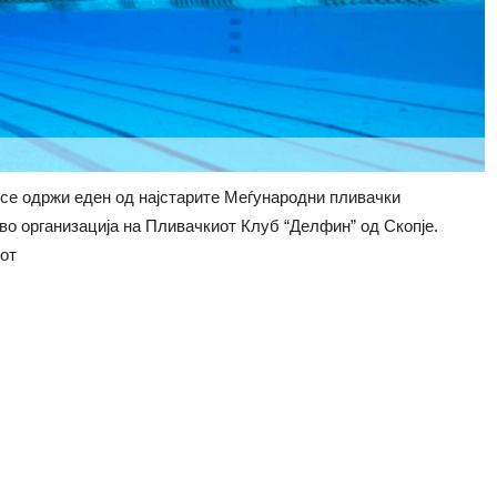
е се одржи еден од најстарите Меѓународни пливачки
во организација на Пливачкиот Клуб “Делфин” од Скопје.
от