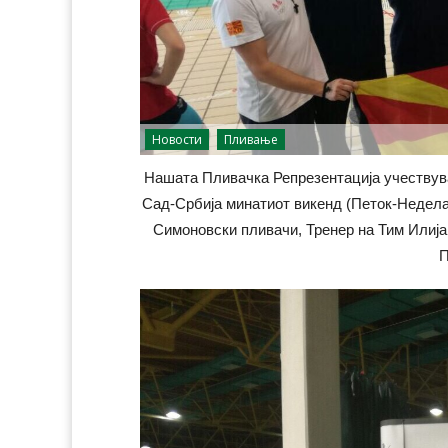
Новости
Пливање
Нашата Пливачка Репрезентација учествув
Сад-Србија минатиот викенд (Петок-Недела
Симоновски пливачи, Тренер на Тим Илиј
П