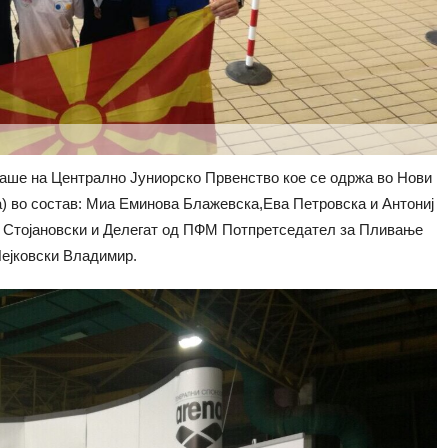
аше на Централно Јуниорско Првенство кое се одржа во Нови
) во состав: Миа Еминова Блажевска,Ева Петровска и Антониј
а Стојановски и Делегат од ПФМ Потпретседател за Пливање
ејковски Владимир.