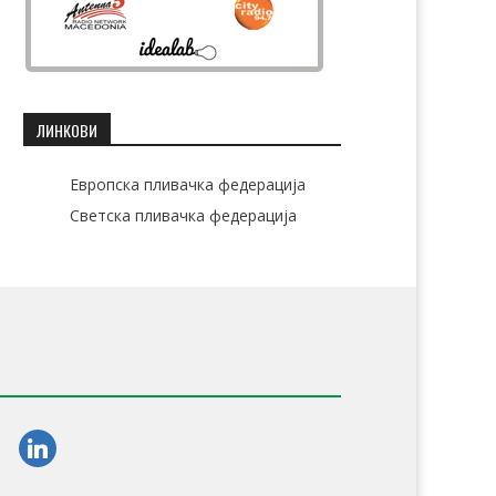
ЛИНКОВИ
Европска пливачка федерација
Светска пливачка федерација
am
linkedin