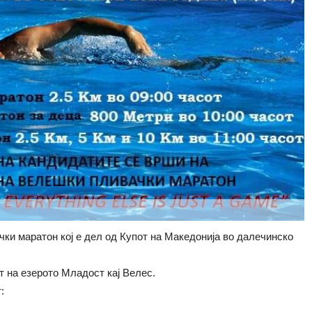
чки маратон кој е дел од Купот на Македонија во далечинско
от на езерото Младост кај Велес.
: