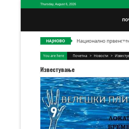
Skip
Thursday, August 6, 2026
to
content
ПО
Национално првенство
НАЈНОВО
ОД
You are here
Почетна
>
Новости
>
Известу
Известување