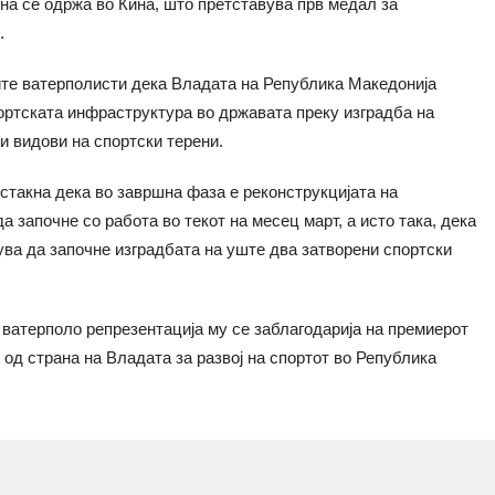
на се одржа во Кина, што претставува прв медал за
.
те ватерполисти дека Владата на Република Македонија
ортската инфраструктура во државата преку изградба на
и видови на спортски терени.
истакна дека во завршна фаза е реконструкцијата на
а започне со работа во текот на месец март, а исто така, дека
ува да започне изградбата на уште два затворени спортски
ватерполо репрезентација му се заблагодарија на премиерот
 од страна на Владата за развој на спортот во Република