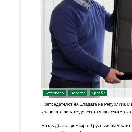
Ватерполо
Новости
Средби
Претседателот на Владата на Република Мак
членовите на македонската универзитетска 
На средбата премиерот Груевски им честита