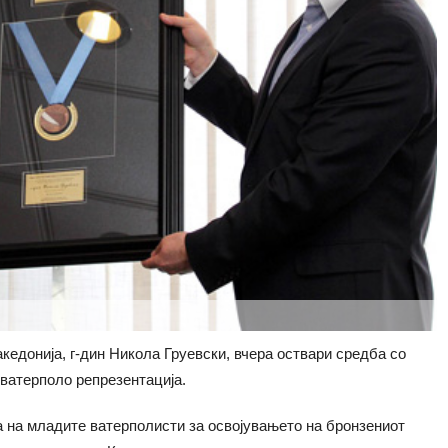
едонија, г-дин Никола Груевски, вчера оствари средба со
ватерполо репрезентација.
 на младите ватерполисти за освојувањето на бронзениот