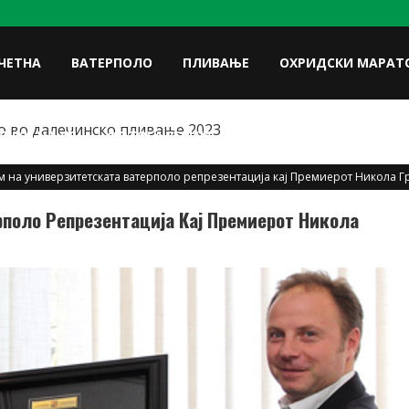
ЧЕТНА
ВАТЕРПОЛО
ПЛИВАЊЕ
ОХРИДСКИ МАРАТ
 во далечинско пливање 2023
FACE
ЛУКИ НА УП
ФОТОГАЛЕРИЈА
КОНТАКТ
 на универзитетската ватерполо репрезентација кај Премиерот Никола Г
поло Репрезентација Кај Премиерот Никола