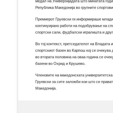
медал на Универзијадата што минатата годи
Република Македонија во групните спортови
Премиерот Груевски ги информираше млади
континуирано работи на подобрување на сп
спортски сали, фудбалски игралишта и друг
Во тој контекст, претседателот на Владата 
спортскиот базен во Карпош кој се очекува д
во втората половина на оваа година се очек
базени во Охрид и Крушево.
Членовите на македонската универзитетска 
Груевски за сите заложби кои што се прават
Македонија.