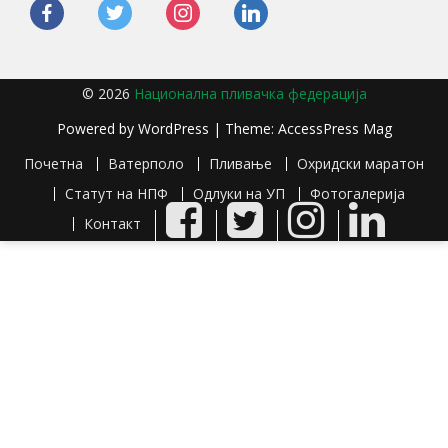
facebook
twitter
instagram
linkedin
© 2026
Национална пливачка федерација
Powered by
WordPress
| Theme:
AccessPress Mag
Почетна
Ватерполо
Пливање
Охридски маратон
Статут на НПФ
Одлуки на УП
Фотогалерија
Facebook
Twitter
Instagram
LinkedIn
Контакт