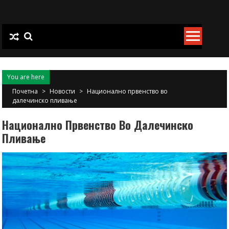
Skip
to
content
You are here
Почетна
>
Новости
>
Национално првенство во
далечинско пливање
Национално Првенство Во Далечинско
Пливање