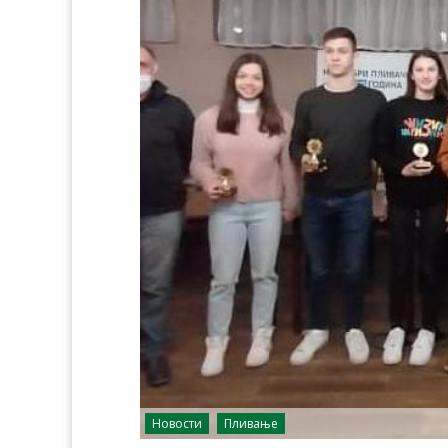
Новости
Пливање