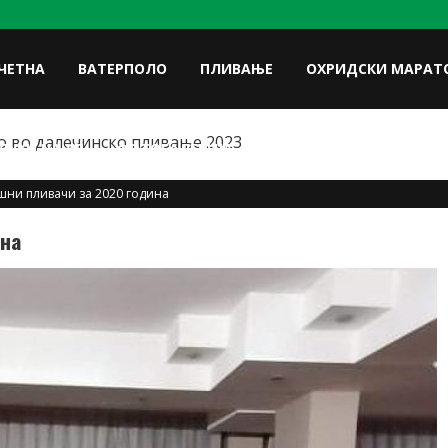
ЧЕТНА
ВАТЕРПОЛО
ПЛИВАЊЕ
ОХРИДСКИ МАРАТ
 во далечинско пливање-Стартна листа
FACE
ЛУКИ НА УП
ФОТОГАЛЕРИЈА
КОНТАКТ
шни пливачи за 2020 година
ина