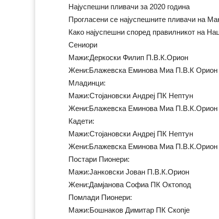
Најуспешни пливачи за 2020 година
Прогласени се најуспешните пливачи на Мак
Како најуспешни според правилникот на На
Сениори
Мажи:Деркоски Филип П.В.К.Орион
Жени:Блажевска Еминова Миа П.В.К Орион
Младинци:
Мажи:Стојановски Андреј ПК Нептун
Жени:Блажевска Еминова Миа П.В.К.Орион
Кадети:
Мажи:Стојановски Андреј ПК Нептун
Жени:Блажевска Еминова Миа П.В.К.Орион
Постари Пионери:
Мажи:Јанковски Јован П.В.К.Орион
Жени:Дамјанова Софиа ПК Октопод
Помлади Пионери:
Мажи:Бошнаков Димитар ПК Скопје