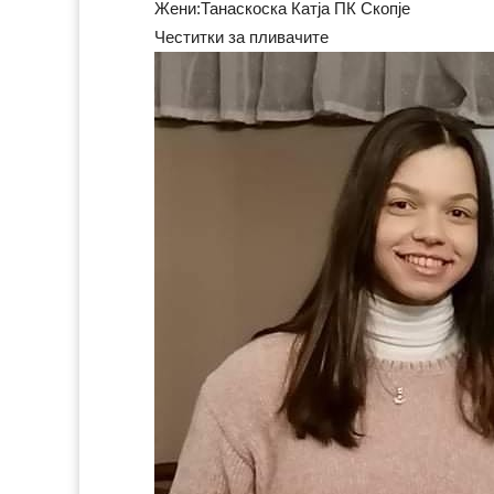
Жени:Танаскоска Катја ПК Скопје
Честитки за пливачите