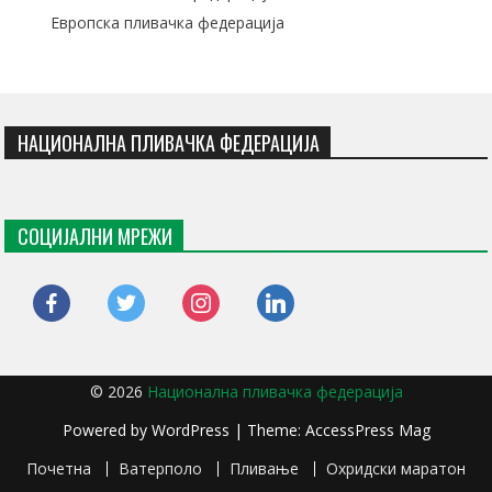
Европска пливачка федерација
НАЦИОНАЛНА ПЛИВАЧКА ФЕДЕРАЦИЈА
СОЦИЈАЛНИ МРЕЖИ
facebook
twitter
instagram
linkedin
© 2026
Национална пливачка федерација
Powered by
WordPress
| Theme:
AccessPress Mag
Почетна
Ватерполо
Пливање
Охридски маратон