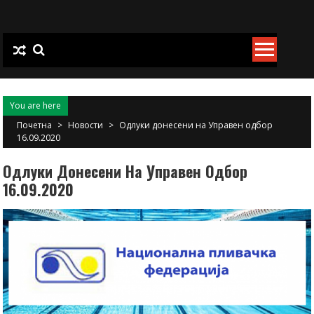
Skip
to
content
You are here
Почетна
>
Новости
>
Одлуки донесени на Управен одбор
16.09.2020
Одлуки Донесени На Управен Одбор
16.09.2020