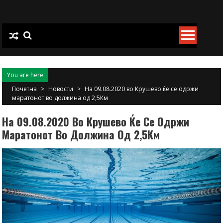
Skip
to
content
You are here
Почетна
>
Новости
>
На 09.08.2020 во Крушево ќе се одржи
маратонот во должина од 2,5Км
На 09.08.2020 Во Крушево Ќе Се Одржи
Маратонот Во Должина Од 2,5Км