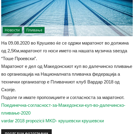
Новости
Пливање
На 09.08.2020 во Крушево ќе се одржи маратонот во должина
од 2,5Км,маратонот го носи името на нашата музичка ѕвезда
“Тоше Проевски”.
Маратонот е дел од Македонскиот куп во далечинско пливање
во организација на Националната пливачка федерација а
технички организатор е Пливачкиот клуб Вардар 2018 од
Скопје.
Подоле ги имате пропозициите и согласноста за маратонот.
Поединечна-согласност-за-Македонски-куп-во-далечинско-
пливање-2020
vardar 2018 propozicii MKD- крушевски крушевски
ПОСЛЕДНИ ФОТОГРАФИИ