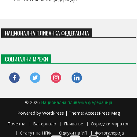
НАЦИОНАЛНА ПЛИВАЧКА ФЕДЕРАЦИЈА
СОЦИЈАЛНИ МРЕЖИ
facebook
twitter
instagram
linkedin
© 2026
Национална пливачка федерација
Powered by
WordPress
| Theme:
AccessPress Mag
Почетна
Ватерполо
Пливање
Охридски маратон
Статут на НПФ
Одлуки на УП
Фотогалерија