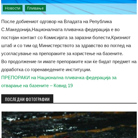
Новости
Пливање
После добиениот одговор на Владата на Република
С.Македонија,Националната пливачка федерација е во
постојан контакт со Комисијата за заразни болести,Кризниот
штаб и со тим од Министерството за здравство во поглед на
усогласување на препораките за користење на базените.
Во продолжение ги имате препораките кои ќе бидат предмет на
доработка со горенаведените институции.
ПРЕПОРАКИ на Национална пливачка федерација за
отварање на базените – Ковид 19
ПОСЛЕДНИ ФОТОГРАФИИ