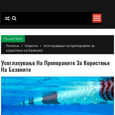
Skip
to
content
You are here
Почетна
>
Новости
>
Усогласување на препораките за
користење на базените
Усогласување На Препораките За Користење
На Базените