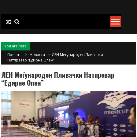
Skip
to
content
You are here
Почетна
>
Новости
>
ЛЕН Меѓународен Пливачки
Натпревар “Едирне Опен”
ЛЕН Меѓународен Пливачки Натпревар
“Едирне Опен”