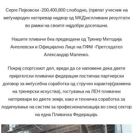
Серге Пејковски -200,400,800 слободно, (првпат учесник на
меѓународен натпревар надвор од МКД)испливани резултати
во рамки на своите најдобри досегашни.
Нашите пливачи беа предводени од Тренер Методија
Ангелевски и Официјално Лице на ПФМ -Претседател
Александар Маленко.
Покрај спортскиот дел, вреди да се напомене дека двете
пријателски пливачки федерации постигнаа партнерски
договор за меѓусебна соработка од стручен карактер(размена
на тренерски искуства), гостувања на ЛЕН пливачки
натпревари во двете земји, како и техничка соработка за
подигнување на систем за професионализација во секој сектор
на една Пливачка Федерација.