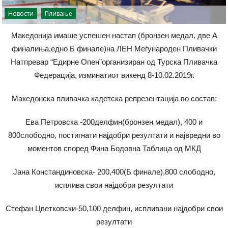
Новости
Пливање
Македонија имаше успешен настап (бронзен медал, две А
финалиња,едно Б финале)на ЛЕН Меѓународен Пливачки
Натпревар “Едирне Опен”организиран од Турска Пливачка
Федерација, изминатиот викенд 8-10.02.2019г.
Македонска пливачка кадетска репрезентација во состав:
Ева Петровска -200делфин(бронзен медал), 400 и
800слободно, постигнати најдобри резултати и највредни во
моментов според Фина Бодовна Таблица од МКД
Јана Констандиновска- 200,400(Б финале),800 слободно,
исплива свои најдобри резултати
Стефан Цветковски-50,100 делфин, испливани најдобри свои
резултати