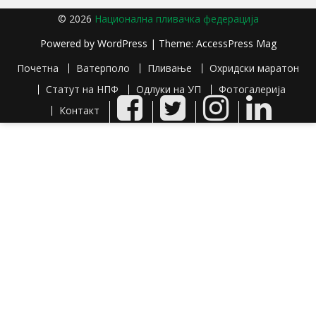
© 2026
Национална пливачка федерација
Powered by
WordPress
| Theme:
AccessPress Mag
Почетна
Ватерполо
Пливање
Охридски маратон
Статут на НПФ
Одлуки на УП
Фотогалерија
Facebook
Twitter
Instagram
LinkedIn
Контакт