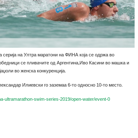
а серија на Ултра маратони на ФИНА која се одржа во
обедници се пливачите од Аргентина,Иво Касини во машка и
јаџоли во женска конкуренција.
ександар Илиевски го заземаа 6-то односно 10-то место.
/fina-ultramarathon-swim-series-2019/open-water/event-0