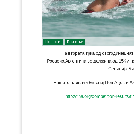
Новости
Пливање
На втората трка од овогодинешнат
Росарио,Аргентина во должина од 15Км п
Сесилија Би
Нашите пливачи Евгениј Поп Ацев и Ал
http://fina.org/competition-results