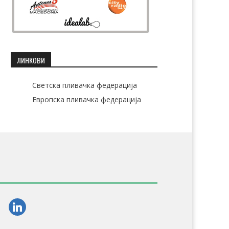
ЛИНКОВИ
Светска пливачка федерација
Европска пливачка федерација
am
linkedin