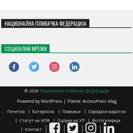
НАЦИОНАЛНА ПЛИВАЧКА ФЕДЕРАЦИЈА
СОЦИЈАЛНИ МРЕЖИ
facebook
twitter
instagram
linkedin
© 2026
Национална пливачка федерација
Powered by
WordPress
| Theme:
AccessPress Mag
Почетна
Ватерполо
Пливање
Охридски маратон
Статут на НПФ
Одлуки на УП
Фотогалерија
Facebook
Twitter
Instagram
LinkedIn
Контакт