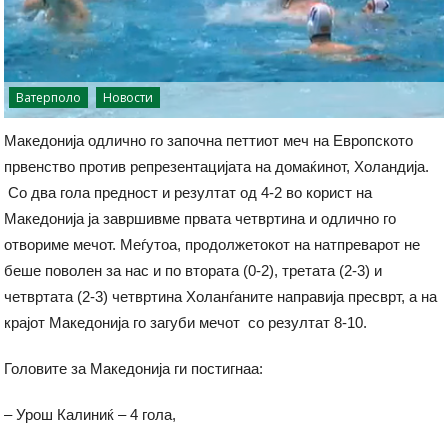
Ватерполо
Новости
Mакедонија одлично го започна петтиот меч на Европското
првенство против репрезентацијата на домаќинот, Холандија.
Со два гола предност и резултат од 4-2 во корист на
Македонија ја завршивме првата четвртина и одлично го
отвориме мечот. Меѓутоа, продолжетокот на натпреварот не
беше поволен за нас и по втората (0-2), третата (2-3) и
четвртата (2-3) четвртина Холанѓаните направија пресврт, а на
крајот Македонија го загуби мечот со резултат 8-10.
Головите за Македонија ги постигнаа:
– Урош Калиниќ – 4 гола,