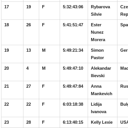
17
19
F
5:32:43:06
Rybarova
Cze
Silvie
Rep
18
26
F
5:41:51:47
Ester
Spa
Nunez
Morera
19
13
M
5:49:21:34
Simon
Ge
Pastor
20
4
M
5:49:47:10
Alekandar
Mac
Ilievski
21
27
F
5:49:47:84
Anna
Rus
Mankevich
22
22
F
6:03:18:38
Lidija
Bul
Ivanova
23
28
F
6:13:40:15
Kelly Lexie
US