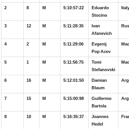
2
8
M
5:10:57:22
Eduardo
Ital
Stocino
3
12
M
5:11:28:35
Ivan
Rus
Afanevich
4
2
M
5:11:29:06
Evgenij
Mac
Pop Acev
5
1
M
5:11:56:75
Tomi
Mac
Stefanovski
6
16
M
5:12:01:50
Damian
Arg
Blaum
7
15
M
5:15:00:98
Guillermo
Arg
Bartola
8
10
M
5:16:35:37
Joannes
Fra
Hedel