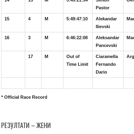
Pastor
15
4
M
5:49:47:10
Alekandar
Ma
Ilievski
16
3
M
6:46:22:08
Aleksandar
Ma
Pancevski
17
M
Out of
Ciaramella
Arg
Time Limit
Fernando
Dario
* Official Race Record
РЕЗУЛТАТИ – ЖЕНИ