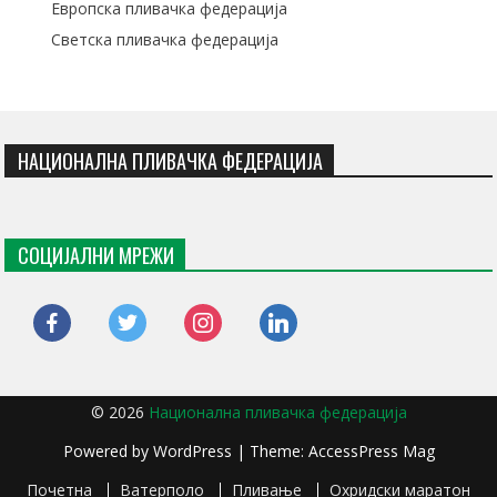
Европска пливачка федерација
Светска пливачка федерација
НАЦИОНАЛНА ПЛИВАЧКА ФЕДЕРАЦИЈА
СОЦИЈАЛНИ МРЕЖИ
facebook
twitter
instagram
linkedin
© 2026
Национална пливачка федерација
Powered by
WordPress
| Theme:
AccessPress Mag
Почетна
Ватерполо
Пливање
Охридски маратон