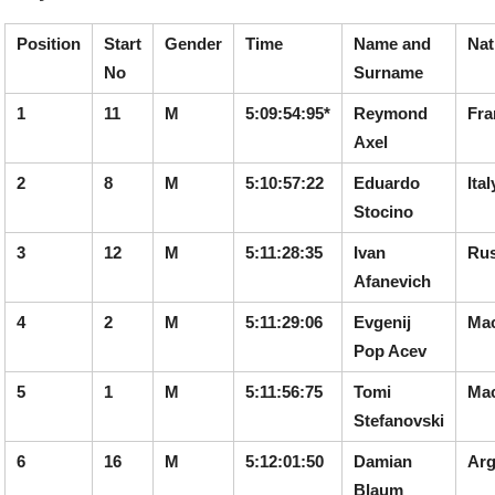
Position
Start
Gender
Time
Name and
Nat
No
Surname
1
11
M
5:09:54:95*
Reymond
Fra
Axel
2
8
M
5:10:57:22
Eduardo
Ital
Stocino
3
12
M
5:11:28:35
Ivan
Rus
Afanevich
4
2
M
5:11:29:06
Evgenij
Ma
Pop Acev
5
1
M
5:11:56:75
Tomi
Ma
Stefanovski
6
16
M
5:12:01:50
Damian
Arg
Blaum