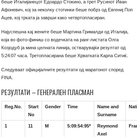
беше Италијанецот Едоардо Стокино, а трет Русинот Иван
Афоневич, кој за неколку стотинки беше побрз од Евгениј Поп
Ацев, кој трката ја заврши како четвртопласиран.
Најуспешна кај жените беше Мартина Грималди од Италија,
која во фото-финиш со водечката на ранг-листата Олга
Козјодуб ја мина целната линија, остварувајќи резултат од
5:24:07 часа. Третопласирана беше Хрватката Карла Ситиќ.
Следуваат официјалните резултати од маратонот според
FINA.
РЕЗУЛТАТИ – ГЕНЕРАЛЕН ПЛАСМАН
Reg.No.
Start
Gender
Time
Name and
Nat
No
Surname
1
11
M
5:09:54:95*
Reymond
Fra
Axel