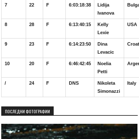
7
22
F
6:03:18:38
Lidija
Bulga
Ivanova
8
28
F
6:13:40:15
Kelly
USA
Lexie
9
23
F
6:14:23:50
Dina
Croat
Levacic
10
20
F
6:46:42:45
Noelia
Arge
Petti
/
24
F
DNS
Nikoleta
Italy
Simonazzi
ПОСЛЕДНИ ФОТОГРАФИИ