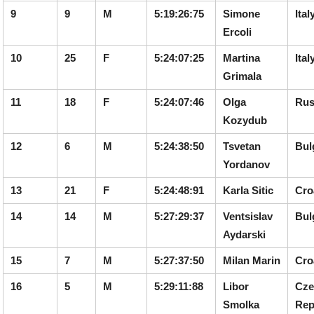
9
9
M
5:19:26:75
Simone
Ital
Ercoli
10
25
F
5:24:07:25
Martina
Ital
Grimala
11
18
F
5:24:07:46
Olga
Rus
Kozydub
12
6
M
5:24:38:50
Tsvetan
Bul
Yordanov
13
21
F
5:24:48:91
Karla Sitic
Cro
14
14
M
5:27:29:37
Ventsislav
Bul
Aydarski
15
7
M
5:27:37:50
Milan
Marin
Cro
16
5
M
5:29:11:88
Libor
Cze
Smolka
Rep