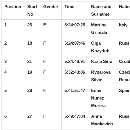
Position
Start
Gender
Time
Name and
Nati
No
Surname
1
25
F
5:24:07:25
Martina
Italy
Grimala
2
18
F
5:24:07:46
Olga
Russ
Kozydub
3
21
F
5:24:48:91
Karla Sitic
Croat
4
19
F
5:32:43:06
Rybarova
Czec
Silvie
Repu
5
26
F
5:41:51:47
Ester
Spai
Nunez
Morera
6
27
F
5:49:47:84
Anna
Russ
Mankevich