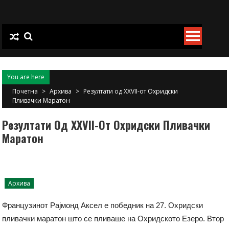
Skip
to
content
You are here
Почетна
>
Архива
>
Резултати од XXVII-от Охридски
Пливачки Маратон
Резултати Од XXVII-От Охридски Пливачки
Маратон
Архива
Французинот Рајмонд Аксел е победник на 27. Охридски
пливачки маратон што се пливаше на Охридското Езеро. Втор