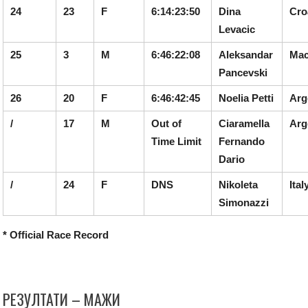
24
23
F
6:14:23:50
Dina
Cro
Levacic
25
3
M
6:46:22:08
Aleksandar
Mac
Pancevski
26
20
F
6:46:42:45
Noelia Petti
Arg
/
17
M
Out of
Ciaramella
Arg
Time Limit
Fernando
Dario
/
24
F
DNS
Nikoleta
Ital
Simonazzi
* Official Race Record
РЕЗУЛТАТИ – МАЖИ