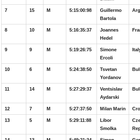
7
15
M
5:15:00:98
Guillermo
Arg
Bartola
8
10
M
5:16:35:37
Joannes
Fra
Hedel
9
9
M
5:19:26:75
Simone
Ital
Ercoli
10
6
M
5:24:38:50
Tsvetan
Bul
Yordanov
11
14
M
5:27:29:37
Ventsislav
Bul
Aydarski
12
7
M
5:27:37:50
Milan
Marin
Cro
13
5
M
5:29:11:88
Libor
Cz
Smolka
Rep
14
13
M
5:49:21:34
Simon
Ge