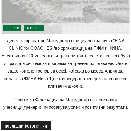
Новости
Пливање
Денес за првпат во Македонија официјално започна “FINA
CLINIC for COACHES “во организација на ПФМ и ФИНА.
Учествуваат 20 македонски тренери кои ќе се стекнат со обука
и пракса и системска програма за тренинг по пливање. Ова е
задолжителен основ за секој, кој сака во месец Април да
полага за ФИНА Ниво 1(сертифициран тренер за пливање во
пливачки школи).
Пливачка Федерација на Македонија на сите наши
учесници(тренери) им посакува успех и позитивни резултати.
ПОСЛЕДНИ ФОТОГРАФИИ