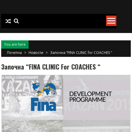
Skip
to
content
You are here
Почетна
>
Новости
>
Започна “FINA CLINIC for COACHES “
Започна “FINA CLINIC For COACHES “