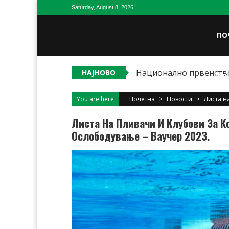
Skip
Saturday, August 8, 2026
to
content
ПО
Национално првенство
НАЈНОВО
ОД
You are here
Почетна
>
Новости
>
Листа н
Листа На Пливачи И Клубови За К
Ослободување – Ваучер 2023.