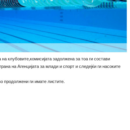
 на клубовите,комисијата задолжена за тоа ги состави
рана на Агенцијата за млади и спорт и следејќи ги насоките
во продолжени ги имате листите.