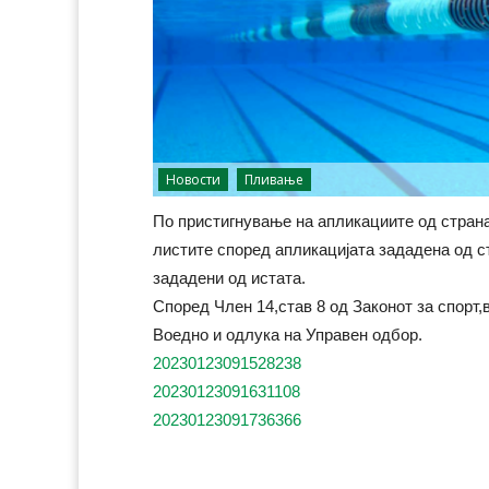
Новости
Пливање
По пристигнување на апликациите од страна
листите според апликацијата зададена од ст
зададени од истата.
Според Член 14,став 8 од Законот за спорт,
Воедно и одлука на Управен одбор.
20230123091528238
20230123091631108
20230123091736366