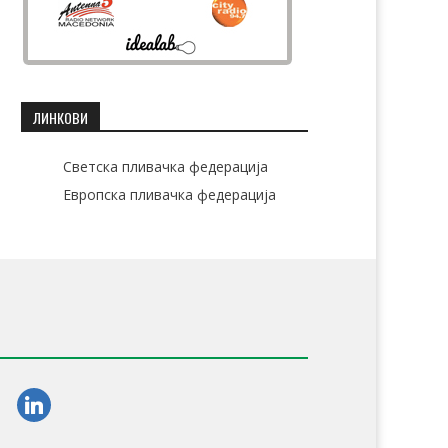
ЛИНКОВИ
Светска пливачка федерација
Европска пливачка федерација
am
linkedin