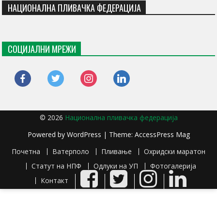
НАЦИОНАЛНА ПЛИВАЧКА ФЕДЕРАЦИЈА
СОЦИЈАЛНИ МРЕЖИ
facebook
twitter
instagram
linkedin
© 2026
Национална пливачка федерација
Powered by
WordPress
| Theme:
AccessPress Mag
Почетна
Ватерполо
Пливање
Охридски маратон
Статут на НПФ
Одлуки на УП
Фотогалерија
Facebook
Twitter
Instagram
LinkedIn
Контакт