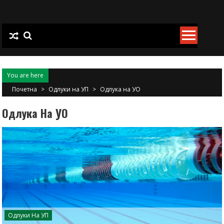
Skip
to
content
You are here
Почетна
>
Одлуки на УП
>
Одлука на УО
Одлука На УО
Одлуки На УП