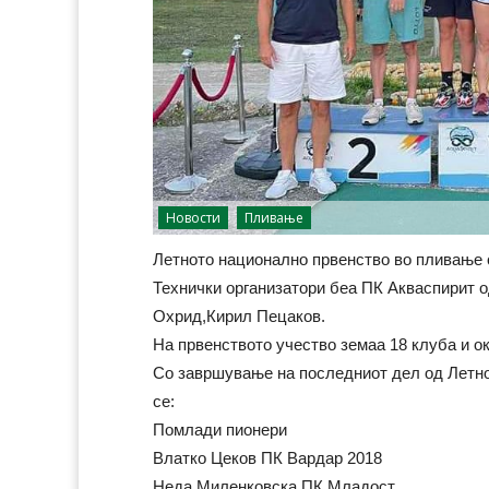
Новости
Пливање
Летното национално првенство во пливање с
Технички организатори беа ПК Акваспирит о
Охрид,Кирил Пецаков.
На првенството учество земаа 18 клуба и о
Со завршување на последниот дел од Летно
се:
Помлади пионери
Влатко Цеков ПК Вардар 2018
Неда Миленковска ПК Младост