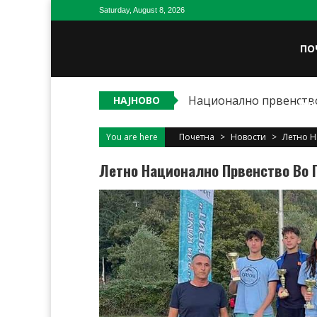
Skip
Saturday, August 8, 2026
to
content
ПО
Национално првенство
НАЈНОВО
ОД
You are here
Почетна
>
Новости
>
Летно Н
Летно Национално Првенство Во 