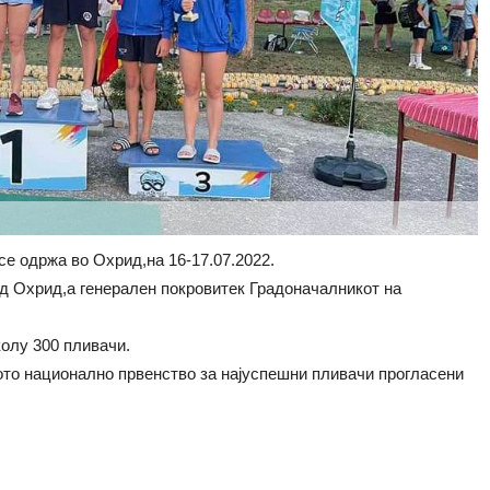
е одржа во Охрид,на 16-17.07.2022.
д Охрид,а генерален покровитек Градоначалникот на
колу 300 пливачи.
то национално првенство за најуспешни пливачи прогласени