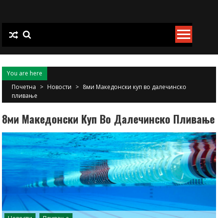
Skip
to
content
You are here
Почетна
>
Новости
>
8ми Македонски куп во далечинско
пливање
8ми Македонски Куп Во Далечинско Пливање