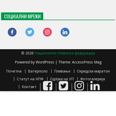
СОЦИЈАЛНИ МРЕЖИ
facebook
twitter
instagram
linkedin
© 2026
Национална пливачка федерација
Powered by
WordPress
| Theme:
AccessPress Mag
Почетна
Ватерполо
Пливање
Охридски маратон
Статут на НПФ
Одлуки на УП
Фотогалерија
Facebook
Twitter
Instagram
LinkedIn
Контакт