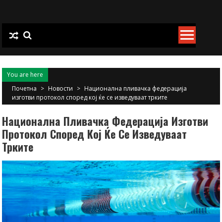
Skip
to
content
You are here
Почетна
>
Новости
>
Национална пливачка федерација
изготви протокол според кој ќе се изведуваат трките
Национална Пливачка Федерација Изготви
Протокол Според Кој Ќе Се Изведуваат
Трките