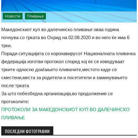
Новости
Пливање
Македонскиот куп во далечинско пливање оваа година
почнува со трката во Охрид на 02.08.2020 и во него ќе има 6
трки.
Поради ситуацијата со коронавирусот Националната пливачка
федерација изготви протокол според кој ќе се изведуваат
трките односно доаѓањето пливачите,местото каде се
сместени,места за родители и посетители и заминувањето
после трката
За што побезбедна организација,во продолжение се
протоколите:
ПРОТОКОЛИ ЗА МАКЕДОНСКИОТ КУП ВО ДАЛЕЧИНСКО
ПЛИВАЊЕ
ПОСЛЕДНИ ФОТОГРАФИИ