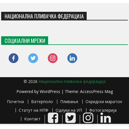
НАЦИОНАЛНА ПЛИВАЧКА ФЕДЕРАЦИЈА
СОЦИЈАЛНИ МРЕЖИ
facebook
twitter
instagram
linkedin
© 2026
Национална пливачка федерација
Powered by
WordPress
| Theme:
AccessPress Mag
Почетна
Ватерполо
Пливање
Охридски маратон
Статут на НПФ
Одлуки на УП
Фотогалерија
Facebook
Twitter
Instagram
LinkedIn
Контакт