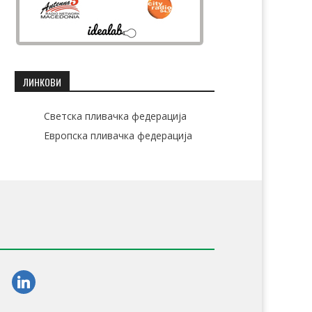
ЛИНКОВИ
Светска пливачка федерација
Европска пливачка федерација
am
linkedin