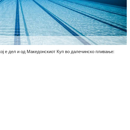
ој е дел и од Македонскиот Куп во далечинско пливање: