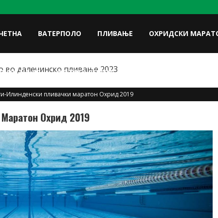
ЧЕТНА
ВАТЕРПОЛО
ПЛИВАЊЕ
ОХРИДСКИ МАРАТ
 во далечинско пливање 2023
FACE
ЛУКИ НА УП
ФОТОГАЛЕРИЈА
КОНТАКТ
ти-Илинденски пливачки маратон Охрид 2019
 Маратон Охрид 2019