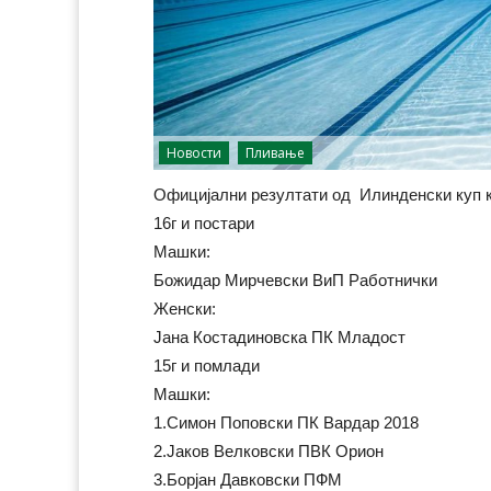
Новости
Пливање
Официјални резултати од Илинденски куп к
16г и постари
Машки:
Божидар Мирчевски ВиП Работнички
Женски:
Јана Костадиновска ПК Младост
15г и помлади
Машки:
1.Симон Поповски ПК Вардар 2018
2.Јаков Велковски ПВК Орион
3.Борјан Давковски ПФМ