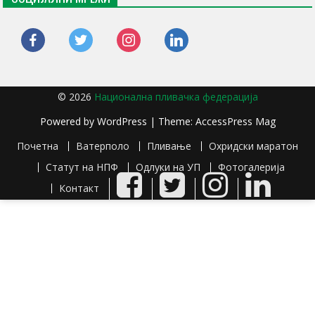
facebook
twitter
instagram
linkedin
© 2026
Национална пливачка федерација
Powered by
WordPress
| Theme:
AccessPress Mag
Почетна
Ватерполо
Пливање
Охридски маратон
Статут на НПФ
Одлуки на УП
Фотогалерија
Facebook
Twitter
Instagram
LinkedIn
Контакт