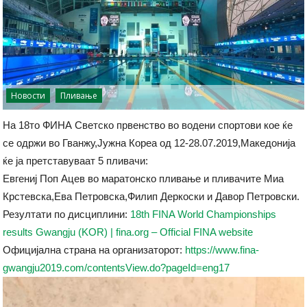
Новости
Пливање
На 18то ФИНА Светско првенство во водени спортови кое ќе
се одржи во Гванжу,Јужна Кореа од 12-28.07.2019,Македонија
ќе ја претставуваат 5 пливачи:
Евгениј Поп Ацев во маратонско пливање и пливачите Миа
Крстевска,Ева Петровска,Филип Деркоски и Давор Петровски.
Резултати по дисциплини:
18th FINA World Championships
results Gwangju (KOR) | fina.org – Official FINA website
Официјална страна на организаторот:
https://www.fina-
gwangju2019.com/contentsView.do?pageId=eng17