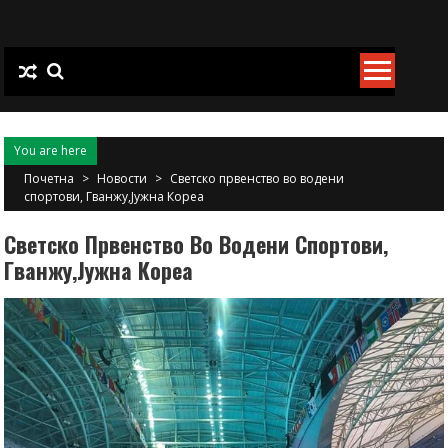
Skip
to
content
You are here
Почетна
>
Новости
>
Светско првенство во водени
спортови, Гванжу,Јужна Кореа
Светско Првенство Во Водени Спортови,
Гванжу,Јужна Кореа