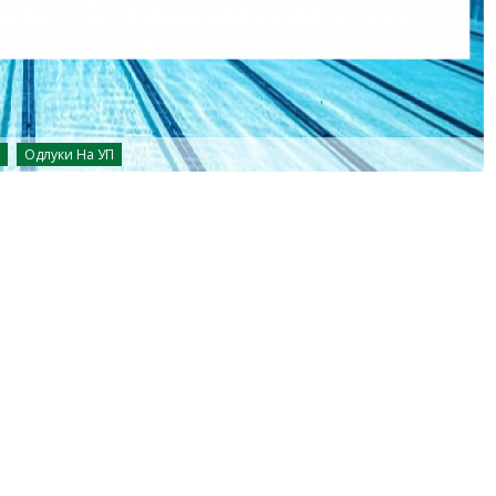
Одлуки На УП