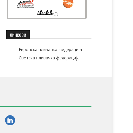
ЛИНКОВИ
Европска пливачка федерација
Светска пливачка федерација
am
linkedin