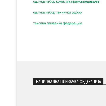
одлука избор комисија примопредавање
одлука избор технички одбор
тековна пливачка федерација
НАЦИОНАЛНА ПЛИВАЧКА ФЕДЕРАЦИЈА