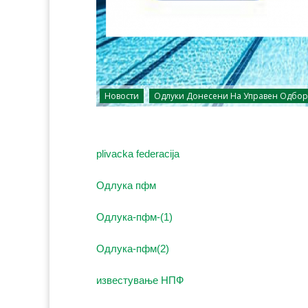
Новости
Одлуки Донесени На Управен Одбор
plivacka federacija
Одлука пфм
Oдлука-пфм-(1)
Одлука-пфм(2)
известување НПФ