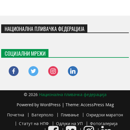
НАЦИОНАЛНА ПЛИВАЧКА ФЕДЕРАЦИЈА
СОЦИЈАЛНИ МРЕЖИ
facebook
twitter
instagram
linkedin
© 2026
Национална пливачка федерација
Powered by
WordPress
| Theme:
AccessPress Mag
Почетна
Ватерполо
Пливање
Охридски маратон
Статут на НПФ
Одлуки на УП
Фотогалерија
Facebook
Twitter
Instagram
LinkedIn