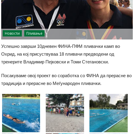
Новости
Пливање
Успешно заврши 10дневен ФИНА-ПФМ пливачки камп во
Охрид, на кој присуствуваа 18 пливачи предводени од
тренерите Владимир Пејковски и Томи Стегановски.
Посакуваме овој проект во соработка со ФИНА да прерасне во
традиција и прерасне во Меѓународен пливачки.