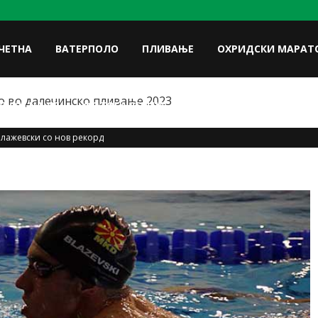
ЧЕТНА
ВАТЕРПОЛО
ПЛИВАЊЕ
ОХРИДСКИ МАРАТ
 во далечинско пливање 2023
FACE
ЛУКИ НА УП
ФОТОГАЛЕРИЈА
КОНТАКТ
лажевски со нов рекорд