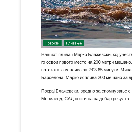
Новости
Пливање
Нашиот пливач Марко Блажевски, кој учест
го освои првото место на 200 метри мешано
патеката ја исплива за 2:03.65 минути. Мин
Барселона, Марко исплива 200 мешано за вр
Покрај Блажевски, вредно за спомнување е 
Мериленд, САД постигна најдобар резултат 