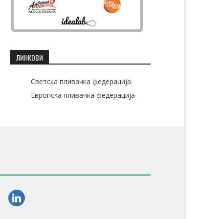
ЛИНКОВИ
Светска пливачка федерација
Европска пливачка федерација
am
linkedin