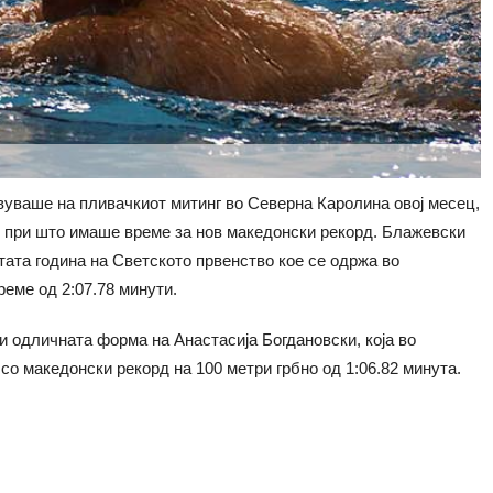
вуваше на пливачкиот митинг во Северна Каролина овој месец,
, при што имаше време за нов македонски рекорд. Блажевски
атата година на Светското првенство кое се одржа во
еме од 2:07.78 минути.
и одличната форма на Анастасија Богдановски, која во
со македонски рекорд на 100 метри грбно од 1:06.82 минута.