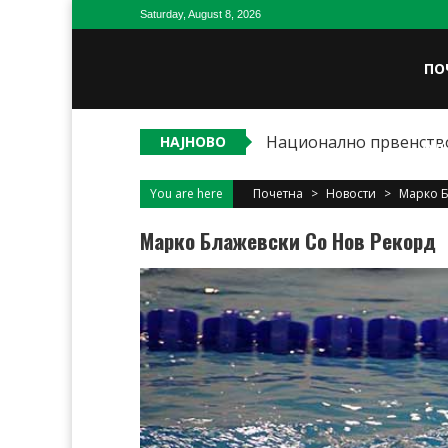
Skip
Saturday, August 8, 2026
to
content
ПО
Национално првенство
НАЈНОВО
ОД
You are here
Почетна
>
Новости
>
Марко Б
Марко Блажевски Со Нов Рекорд